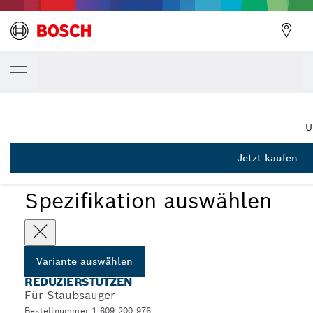
DEINE AUSGEWÄHLTE VARIANTE
Reduzierstutzen
1 609 200 976
...
Reduzierstutzen für Düsen
U
Jetzt kaufen
Spezifikation auswählen
Variante auswählen
REDUZIERSTUTZEN
Für Staubsauger
Bestellnummer 1 609 200 976