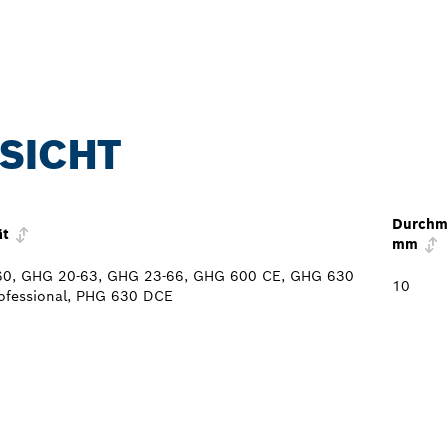
SICHT
Durchme
ät
mm
60, GHG 20-63, GHG 23-66, GHG 600 CE, GHG 630
10
fessional, PHG 630 DCE