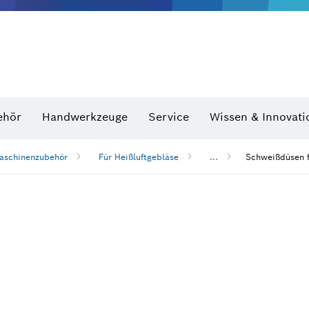
Optische Nivelliergeräte
hraubenschlüssel
ehör
Handwerkzeuge
Service
Wissen & Innovati
aschinenzubehör
Für Heißluftgebläse
...
Schweißdüsen f
n