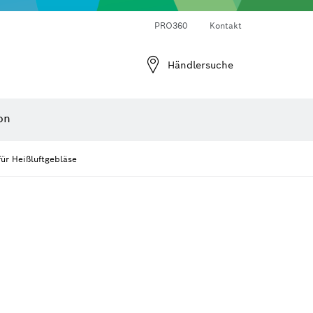
Laser-Entfernungsmesser
Wärmebildkameras & Thermodetektoren
Winkel- und Neigungsmesser
PRO360
Kontakt
Händlersuche
on
ür Heißluftgebläse