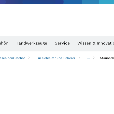
Optische Nivelliergeräte
hraubenschlüssel
ehör
Handwerkzeuge
Service
Wissen & Innovati
aschinenzubehör
Für Schleifer und Polierer
...
Staubschu
n