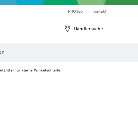
Laser-Entfernungsmesser
Wärmebildkameras & Thermodetektoren
Winkel- und Neigungsmesser
PRO360
Kontakt
Händlersuche
on
tzfilter für kleine Winkelschleifer