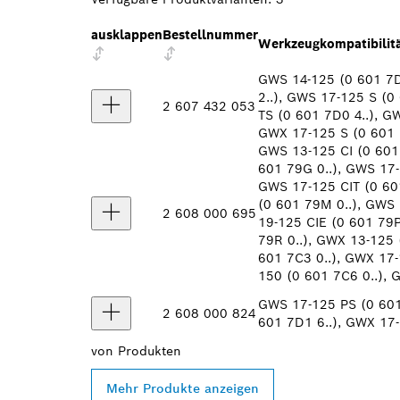
ausklappen
Bestellnummer
Werkzeugkompatibilit
GWS 14-125 (0 601 7D
2..), GWS 17-125 S (0
2 607 432 053
TS (0 601 7D0 4..), G
GWX 17-125 S (0 601 7
GWS 13-125 CI (0 601 
601 79G 0..), GWS 17-
GWS 17-125 CIT (0 601
(0 601 79M 0..), GWS 
2 608 000 695
19-125 CIE (0 601 79P
79R 0..), GWX 13-125 
601 7C3 0..), GWX 17-
150 (0 601 7C6 0..), 
GWS 17-125 PS (0 601
2 608 000 824
601 7D1 6..), GWX 17-
von
Produkten
Mehr Produkte anzeigen