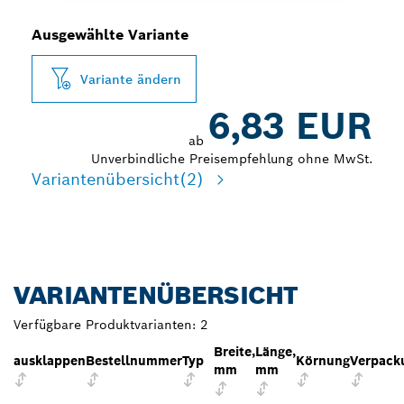
Ausgewählte Variante
Variante ändern
6,83 EUR
ab
Unverbindliche Preisempfehlung ohne MwSt.
Variantenübersicht
(2)
VARIANTENÜBERSICHT
Verfügbare Produktvarianten:
2
Breite,
Länge,
ausklappen
Bestellnummer
Typ
Körnung
Verpack
mm
mm