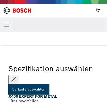
DEINE AUSGEWÄHLTE VARIANTE
X450 Expert for Metal
Zurück
...
X450 Expert for Metal Schleifbänder für Elektrofeilen
Spezifikation auswählen
Variante auswählen
X450 EXPERT FOR METAL
Für Powerfeilen