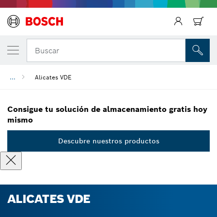
Regresar
Buscar
...
Alicates VDE
Consigue tu solución de almacenamiento gratis hoy
mismo
Descubre nuestros productos
ALICATES VDE