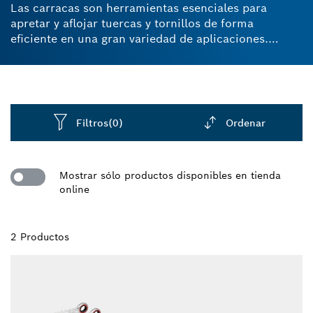
Las carracas son herramientas esenciales para
apretar y aflojar tuercas y tornillos de forma
eficiente en una gran variedad de aplicaciones.
Nuestras carracas robustas y duraderas
proporcionan una elevada transmisión de la fuerza
de tu mano a la herramienta. Con su diseño cómodo
y sus mangos de agarre suave, puedes alcanzar el
par que necesitas con menos esfuerzo. Descubre
Filtros
(0)
Ordenar
nuestra gama de carracas y set de carracas.
Dropdown
closed
Mostrar sólo productos disponibles en tienda
online
2 Productos