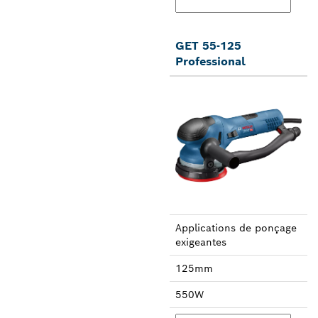
GET 55-125
Professional
Applica­tions de ponçage
exi­geantes
125mm
550W