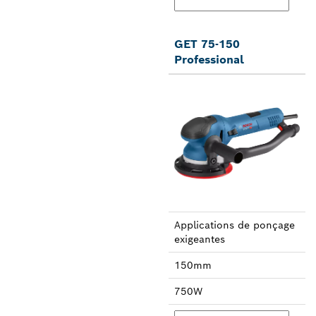
GET 75-150
Professional
Applica­tions de ponçage
exi­geantes
150mm
750W