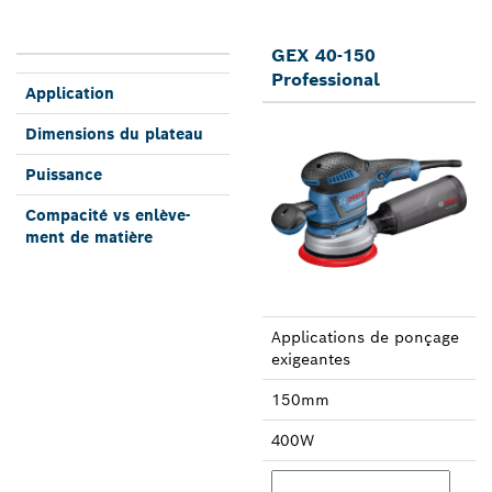
GEX 40-150
Professional
Applica­tion
Dimen­sions du plateau
Puis­sance
Compa­cité vs enlève­
ment de matière
Applica­tions de ponçage
exi­geantes
150mm
400W