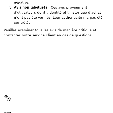
négative.
Avis non labellisés
: Ces avis proviennent
d’utilisateurs dont l’identité et l’historique d’achat
n’ont pas été vérifiés. Leur authenticité n’a pas été
contrôlée.
Veuillez examiner tous les avis de manière critique et
contacter notre service client en cas de questions.
BESOIN D'UNE PIÈCE
DÉTACHÉE ?
Ici, vous trouverez rapidement et facilement les
pièces détachées adaptées à votre outillage
professionnel Bosch.
Sélectionner une pièce détachée