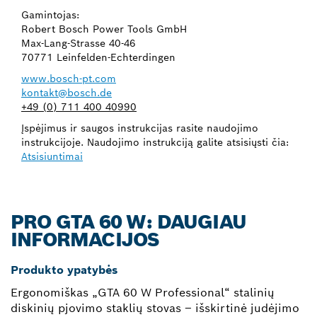
Gamintojas:
Robert Bosch Power Tools GmbH
Max-Lang-Strasse 40-46
70771 Leinfelden-Echterdingen
www.bosch-pt.com
kontakt@bosch.de
+49 (0) 711 400 40990
Įspėjimus ir saugos instrukcijas rasite naudojimo
instrukcijoje. Naudojimo instrukciją galite atsisiųsti čia:
Atsisiuntimai
PRO GTA 60 W: DAUGIAU
INFORMACIJOS
Produkto ypatybės
Ergonomiškas „GTA 60 W Professional“ stalinių
diskinių pjovimo staklių stovas – išskirtinė judėjimo