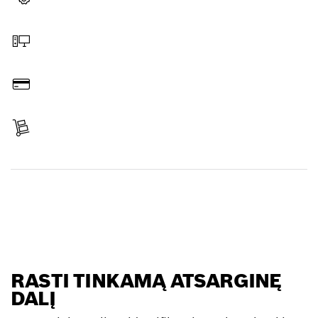
Pasirinkite atsarginę dalį
Užsakymas internetu
Sumokėti
Gauti siuntą
Rasti atsarginę dalį
RASTI TINKAMĄ ATSARGINĘ
DALĮ