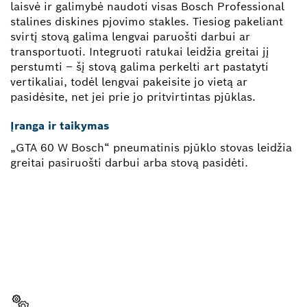
laisvė ir galimybė naudoti visas Bosch Professional
stalines diskines pjovimo stakles. Tiesiog pakeliant
svirtį stovą galima lengvai paruošti darbui ar
transportuoti. Integruoti ratukai leidžia greitai jį
perstumti – šį stovą galima perkelti art pastatyti
vertikaliai, todėl lengvai pakeisite jo vietą ar
pasidėsite, net jei prie jo pritvirtintas pjūklas.
Įranga ir taikymas
„GTA 60 W Bosch“ pneumatinis pjūklo stovas leidžia
greitai pasiruošti darbui arba stovą pasidėti.
REIKIA ATSARGINĖS DALIES?
Čia greitai ir lengvai rasite tinkamą atsarginę dalį
savo profesionaliam „Bosch“ įrankiui.