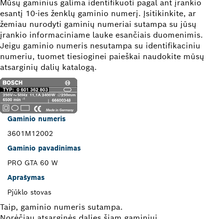
Mūsų gaminius galima identifikuoti pagal ant įrankio
esantį 10-ies ženklų gaminio numerį. Įsitikinkite, ar
žemiau nurodyti gaminių numeriai sutampa su jūsų
įrankio informaciniame lauke esančiais duomenimis.
Jeigu gaminio numeris nesutampa su identifikaciniu
numeriu, tuomet tiesioginei paieškai naudokite mūsų
atsarginių dalių katalogą.
Gaminio numeris
3601M12002
Gaminio pavadinimas
PRO GTA 60 W
Aprašymas
Pjūklo stovas
Taip, gaminio numeris sutampa.
Norėčiau atsarginės dalies šiam gaminiui.