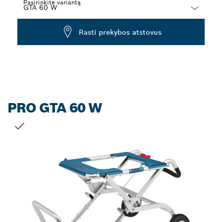
Pasirinkite variantą
Dropdown
Rasti prekybos atstovus
closed
PRO GTA 60 W
JŪSŲ PASIRINKIMAS