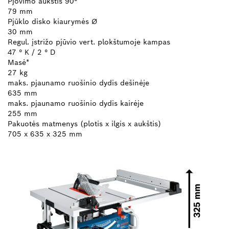
Pjovimo aukštis 90°
79 mm
Pjūklo disko kiaurymės Ø
30 mm
Regul. įstrižo pjūvio vert. plokštumoje kampas
47 ° K / 2 ° D
Masė*
27 kg
maks. pjaunamo ruošinio dydis dešinėje
635 mm
maks. pjaunamo ruošinio dydis kairėje
255 mm
Pakuotės matmenys (plotis x ilgis x aukštis)
705 x 635 x 325 mm