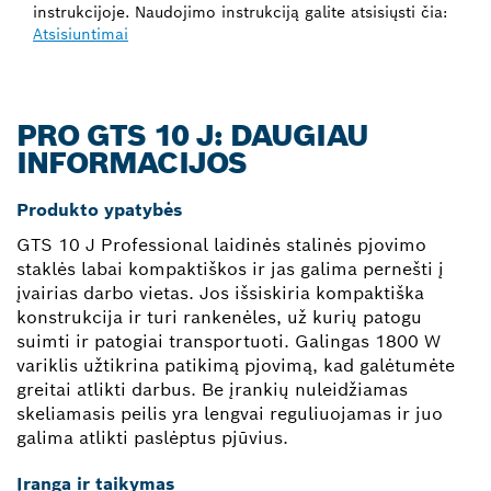
instrukcijoje. Naudojimo instrukciją galite atsisiųsti čia:
Atsisiuntimai
PRO GTS 10 J: DAUGIAU
INFORMACIJOS
Produkto ypatybės
GTS 10 J Professional laidinės stalinės pjovimo
staklės labai kompaktiškos ir jas galima pernešti į
įvairias darbo vietas. Jos išsiskiria kompaktiška
konstrukcija ir turi rankenėles, už kurių patogu
suimti ir patogiai transportuoti. Galingas 1800 W
variklis užtikrina patikimą pjovimą, kad galėtumėte
greitai atlikti darbus. Be įrankių nuleidžiamas
skeliamasis peilis yra lengvai reguliuojamas ir juo
galima atlikti paslėptus pjūvius.
Įranga ir taikymas