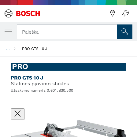
Paieška
...
PRO GTS 10 J
PRO
PRO GTS 10 J
Stalinės pjovimo staklės
Užsakymo numeris 0.601.B30.500