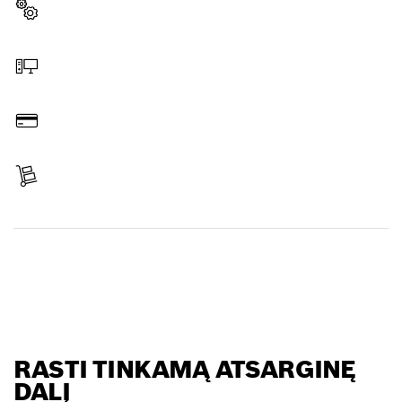
Pasirinkite atsarginę dalį
Užsakymas internetu
Sumokėti
Gauti siuntą
Rasti atsarginę dalį
RASTI TINKAMĄ ATSARGINĘ
DALĮ