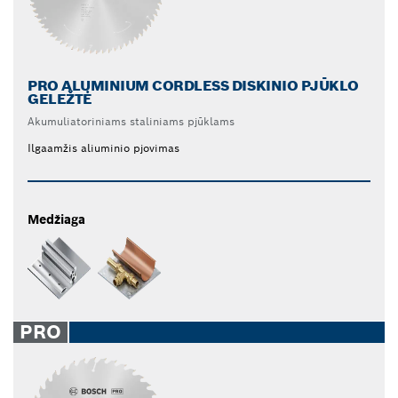
PRO ALUMINIUM CORDLESS DISKINIO PJŪKLO
GELEŽTĖ
Akumuliatoriniams staliniams pjūklams
Ilgaamžis aliuminio pjovimas
Medžiaga
PRO