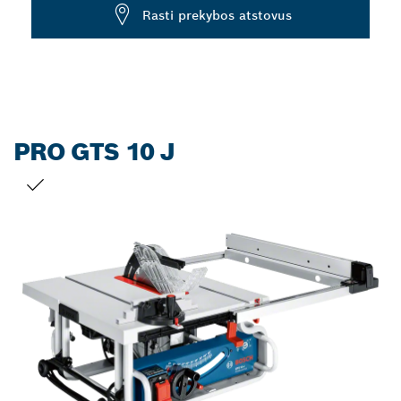
Dropdown
Rasti prekybos atstovus
closed
PRO GTS 10 J
JŪSŲ PASIRINKIMAS