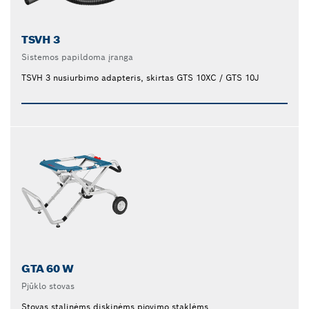
TSVH 3
Sistemos papildoma įranga
TSVH 3 nusiurbimo adapteris, skirtas GTS 10XC / GTS 10J
GTA 60 W
Pjūklo stovas
Stovas stalinėms diskinėms pjovimo staklėms