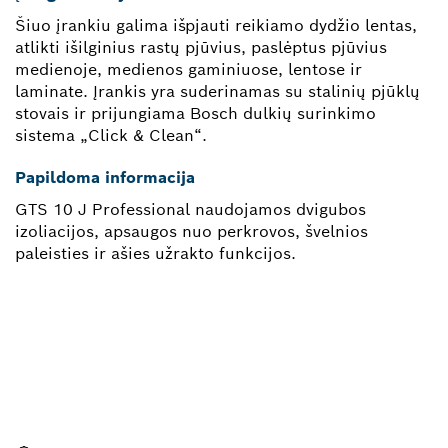
Šiuo įrankiu galima išpjauti reikiamo dydžio lentas,
atlikti išilginius rastų pjūvius, paslėptus pjūvius
medienoje, medienos gaminiuose, lentose ir
laminate. Įrankis yra suderinamas su stalinių pjūklų
stovais ir prijungiama Bosch dulkių surinkimo
sistema „Click & Clean“.
Papildoma informacija
GTS 10 J Professional naudojamos dvigubos
izoliacijos, apsaugos nuo perkrovos, švelnios
paleisties ir ašies užrakto funkcijos.
REIKIA ATSARGINĖS DALIES?
Čia greitai ir lengvai rasite tinkamą atsarginę dalį
savo profesionaliam „Bosch“ įrankiui.