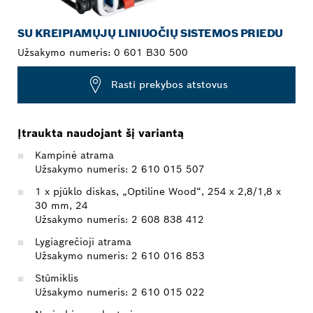
SU KREIPIAMŲJŲ LINIUOČIŲ SISTEMOS PRIEDU
Užsakymo numeris:
0 601 B30 500
Rasti prekybos atstovus
Įtraukta naudojant šį variantą
Kampinė atrama
Užsakymo numeris: 2 610 015 507
1 x pjūklo diskas, „Optiline Wood“, 254 x 2,8/1,8 x
30 mm, 24
Užsakymo numeris: 2 608 838 412
Lygiagrečioji atrama
Užsakymo numeris: 2 610 016 853
Stūmiklis
Užsakymo numeris: 2 610 015 022