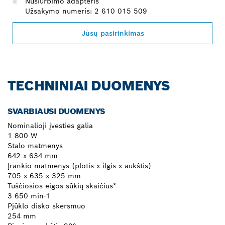
Nusiurbimo adapteris
Užsakymo numeris: 2 610 015 509
Jūsų pasirinkimas
TECHNINIAI DUOMENYS
SVARBIAUSI DUOMENYS
Nominalioji įvesties galia
1 800 W
Stalo matmenys
642 x 634 mm
Įrankio matmenys (plotis x ilgis x aukštis)
705 x 635 x 325 mm
Tuščiosios eigos sūkių skaičius*
3 650 min-1
Pjūklo disko skersmuo
254 mm