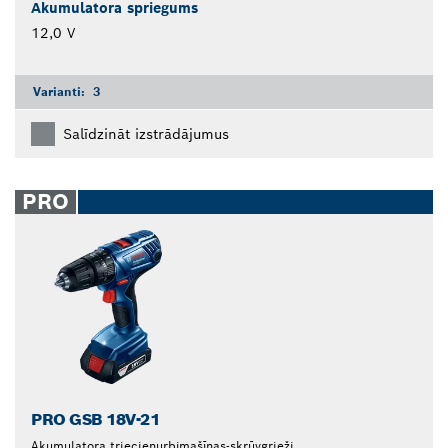
Akumulatora spriegums
12,0 V
Varianti:
3
Salīdzināt izstrādājumus
PRO
PRO GSB 18V-21
Akumulatora triecienurbjmašīnas-skrūvgrieži