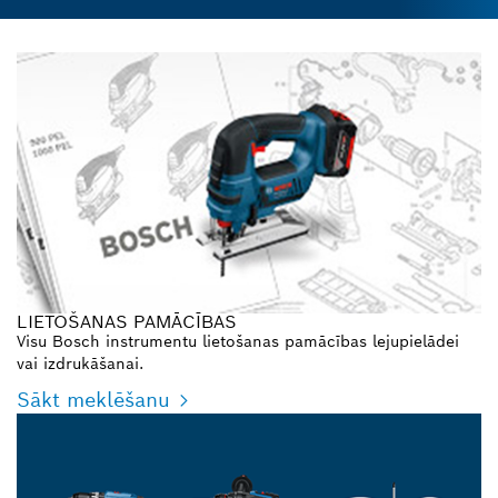
LIETOŠANAS PAMĀCĪBAS
Visu Bosch instrumentu lietošanas pamācības lejupielādei
vai izdrukāšanai.
Sākt meklēšanu