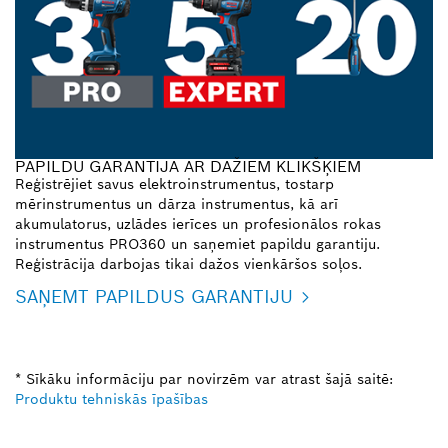
PAPILDU GARANTIJA AR DAŽIEM KLIKŠĶIEM
Reģistrējiet savus elektroinstrumentus, tostarp
mērinstrumentus un dārza instrumentus, kā arī
akumulatorus, uzlādes ierīces un profesionālos rokas
instrumentus PRO360 un saņemiet papildu garantiju.
Reģistrācija darbojas tikai dažos vienkāršos soļos.
SAŅEMT PAPILDUS GARANTIJU
* Sīkāku informāciju par novirzēm var atrast šajā saitē:
Produktu tehniskās īpašības