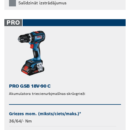
Salīdzināt izstrādājumus
PRO
PRO GSB 18V-90 C
Akumulatora triecienurbjmašīnas-skrūvgrieži
Griezes mom. (mīksts/ciets/maks.)*
36/64/- Nm