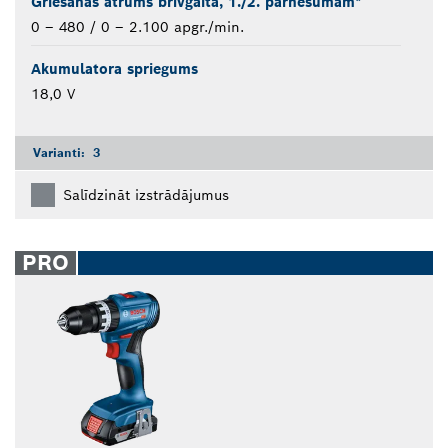
Griešanās ātrums brīvgaitā, 1./2. pārnesumam*
0 – 480 / 0 – 2.100 apgr./min.
Akumulatora spriegums
18,0 V
Varianti:
3
Salīdzināt izstrādājumus
PRO