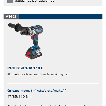
Salīdzināt izstrādājumus
PRO
PRO GSB 18V-110 C
Akumulatora triecienurbjmašīnas-skrūvgrieži
Griezes mom. (mīksts/ciets/maks.)*
47/85/110 Nm