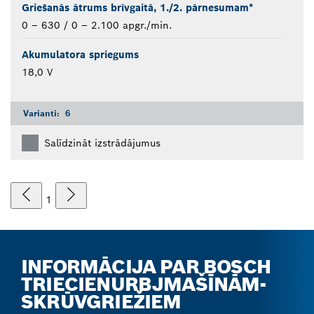
Griešanās ātrums brīvgaitā, 1./2. pārnesumam*
0 – 630 / 0 – 2.100 apgr./min.
Akumulatora spriegums
18,0 V
Varianti:
6
Salīdzināt izstrādājumus
1
INFORMĀCIJA PAR BOSCH
TRIECIENURBJMAŠĪNĀM-
SKRŪVGRIEŽIEM