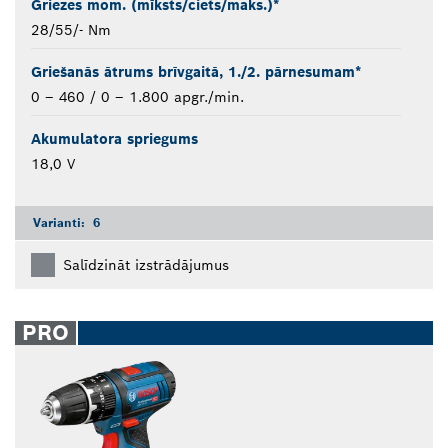
Griezes mom. (mīksts/ciets/maks.)*
28/55/- Nm
Griešanās ātrums brīvgaitā, 1./2. pārnesumam*
0 – 460 / 0 – 1.800 apgr./min.
Akumulatora spriegums
18,0 V
Varianti:
6
Salīdzināt izstrādājumus
PRO