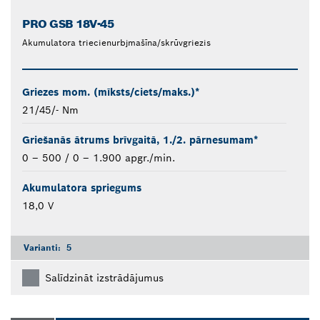
PRO GSB 18V-45
Akumulatora triecienurbjmašīna/skrūvgriezis
Griezes mom. (mīksts/ciets/maks.)*
21/45/- Nm
Griešanās ātrums brīvgaitā, 1./2. pārnesumam*
0 – 500 / 0 – 1.900 apgr./min.
Akumulatora spriegums
18,0 V
Varianti:
5
Salīdzināt izstrādājumus