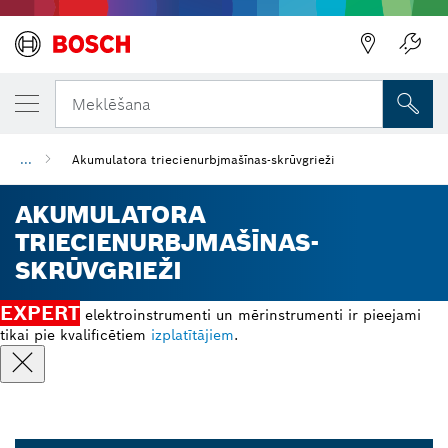
Meklēšana
...
Akumulatora triecienurbjmašīnas-skrūvgrieži
AKUMULATORA
TRIECIENURBJMAŠĪNAS-
SKRŪVGRIEŽI
EXPERT
elektroinstrumenti un mērinstrumenti ir pieejami
tikai pie kvalificētiem
izplatītājiem
.