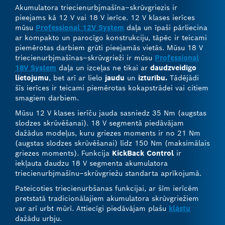
Akumulatora triecienurbjmašīna–skrūvgriezis ir
pieejams kā 12 V vai 18 V ierīce. 12 V klases ierīces
mūsu
Professional 12V System
daļa un īpaši pārliecina
ar kompakto un parocīgo konstrukciju, tāpēc ir teicami
piemērotas darbiem grūti pieejamās vietās. Mūsu 18 V
triecienurbjmašīnas–skrūvgrieži ir mūsu
Professional
18V System
daļa un izceļas ne tikai ar
daudzveidīgo
lietojumu
, bet arī ar lielo
jaudu
un
izturību.
Tādējādi
šīs ierīces ir teicami piemērotas kokapstrādei vai citiem
smagiem darbiem.
Mūsu 12 V klases ierīču jauda sasniedz 35 Nm (augstas
slodzes skrūvēšanai). 18 V segmentā piedāvājam
dažādus modeļus, kuru griezes moments ir no 21 Nm
(augstas slodzes skrūvēšanai) līdz 150 Nm (maksimālais
griezes moments). Funkcija
KickBack Control
ir
iekļauta daudzu 18 V segmenta akumulatora
triecienurbjmašīnu–skrūvgriežu standarta aprīkojumā.
Pateicoties triecienurbšanas funkcijai, ar šīm ierīcēm
pretstatā tradicionālajiem akumulatora skrūvgriežiem
var arī urbt mūrī. Attiecīgi piedāvājam plašu
klāstu
dažādu urbju.