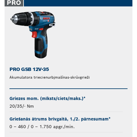
PRO
PRO GSB 12V-35
Akumulatora triecienurbjmašīnas-skrūvgrieži
Griezes mom. (mīksts/ciets/maks.)*
20/35/- Nm
Griešanās ātrums brīvgaitā, 1./2. pārnesumam*
0 – 460 / 0 – 1.750 apgr./min.