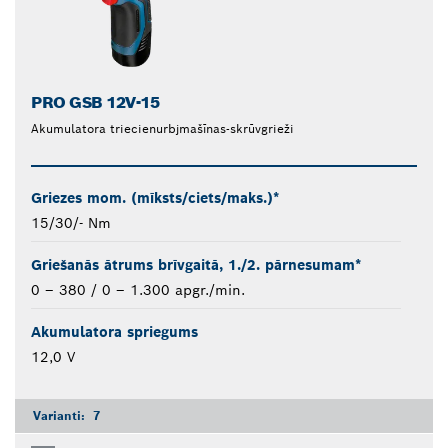
PRO GSB 12V-15
Akumulatora triecienurbjmašīnas-skrūvgrieži
Griezes mom. (mīksts/ciets/maks.)*
15/30/- Nm
Griešanās ātrums brīvgaitā, 1./2. pārnesumam*
0 – 380 / 0 – 1.300 apgr./min.
Akumulatora spriegums
12,0 V
Varianti:
7