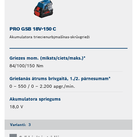
PRO GSB 18V-150 C
Akumulatora triecienurbjmašīnas-skrūvgrieži
Griezes mom. (mīksts/ciets/maks.)*
84/100/150 Nm
Griešanās ātrums brīvgaitā, 1./2. pārnesumam*
0 – 550 / 0 – 2.200 apgr./min.
Akumulatora spriegums
18,0 V
Varianti:
3