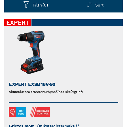
Filtri
(0)
Sort
Dropdown
closed
EXPERT
EXPERT EXSB18V-90
Akumulatora triecienurbjmašīnas-skrūvgrieži
Griezes mom. (mīksts/ciets/maks.)*