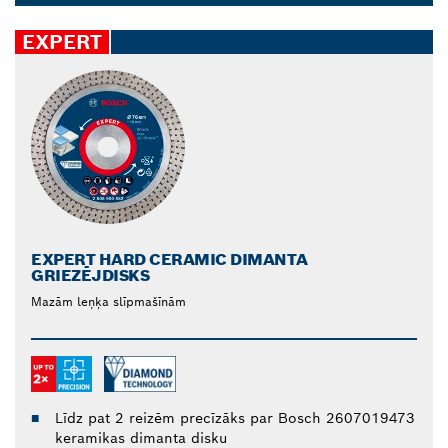
veidu sienās, caurulēs, flīzēs vai grīdas seguma
Dropdown
materiālos. Pateicoties īpaši plānai konstrukcijai,
closed
EXPERT
mūsu asmeņi veic vienmērīgus un uzticamus
griezumus jebkuram jums nepieciešamajam
nolūkam.
EXPERT HARD CERAMIC DIMANTA
GRIEZĒJDISKS
Mazām leņķa slīpmašīnām
Līdz pat 2 reizēm precīzāks par Bosch 2607019473
keramikas dimanta disku