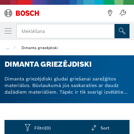
Meklēšana
...
Dimanta griezējdiski
DIMANTA GRIEZĒJDISKI
Dimanta griezējdiski gludai griešanai sarežģītos
materiālos. Būvlaukumā jūs saskaraties ar daudz
dažādiem materiāliem. Tāpēc ir tik svarīgi izvēlēties
pareizo piederumu. Tas ir vēl labāk, ja jūsu
daudzfunkcionālais dimanta asmens var veikt īpaši
tīrus griezumus izturīgos materiālos, piemēram,
betonā, keramikā, ķieģeļos un akmenī. Mūsu dimanta
griezējdiski un leņķa slīpmašīnas dimanta asmeņi
Filtri
(0)
Sort
nodrošina profesionālu apdari bez skaidām visu