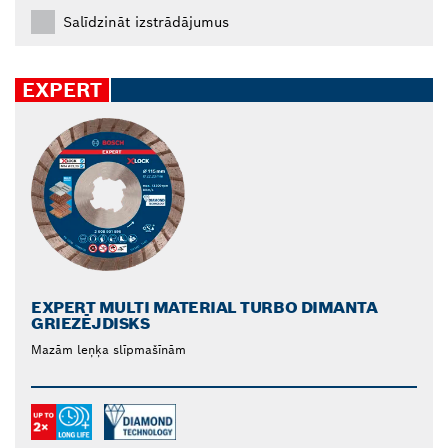
Salīdzināt izstrādājumus
EXPERT
EXPERT MULTI MATERIAL TURBO DIMANTA
GRIEZĒJDISKS
Mazām leņķa slīpmašīnām