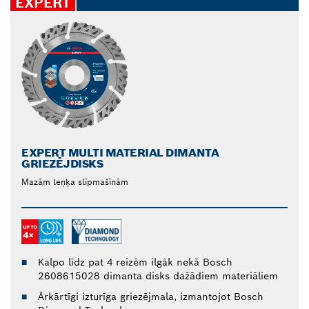
EXPERT
EXPERT MULTI MATERIAL DIMANTA
GRIEZĒJDISKS
Mazām leņķa slīpmašīnām
Kalpo līdz pat 4 reizēm ilgāk nekā Bosch
2608615028 dimanta disks dažādiem materiāliem
Ārkārtīgi izturīga griezējmala, izmantojot Bosch