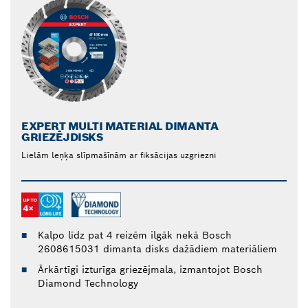
EXPERT MULTI MATERIAL DIMANTA
GRIEZĒJDISKS
Lielām leņķa slīpmašīnām ar fiksācijas uzgriezni
Kalpo līdz pat 4 reizēm ilgāk nekā Bosch
2608615031 dimanta disks dažādiem materiāliem
Ārkārtīgi izturīga griezējmala, izmantojot Bosch
Diamond Technology