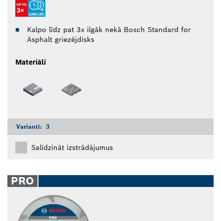
Kalpo līdz pat 3x ilgāk nekā Bosch Standard for
Asphalt griezējdisks
Materiāli
Varianti:
3
Salīdzināt izstrādājumus
PRO