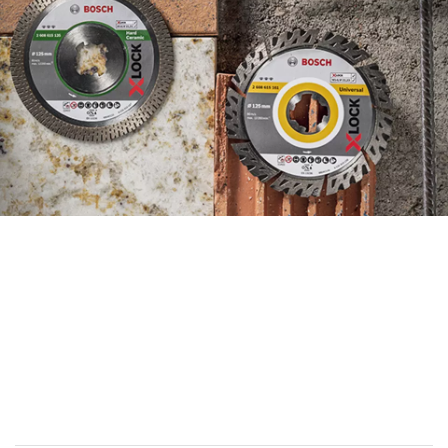
ATRODIET DIMANTA
PIEDERUMUS EFEKTĪVI AR
JAUNO PIEDERUMU
MEKLĒTĀJU.
Sākt tagad