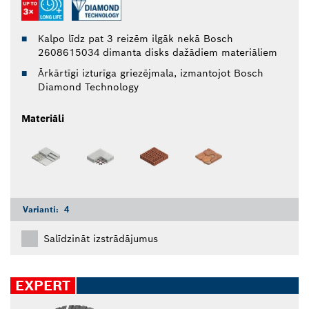
Kalpo līdz pat 3 reizēm ilgāk nekā Bosch
2608615034 dimanta disks dažādiem materiāliem
Ārkārtīgi izturīga griezējmala, izmantojot Bosch
Diamond Technology
Materiāli
Varianti:
4
Salīdzināt izstrādājumus
EXPERT