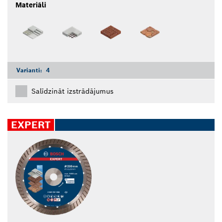
Materiāli
Varianti:
4
Salīdzināt izstrādājumus
EXPERT