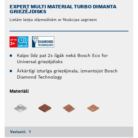
EXPERT MULTI MATERIAL TURBO DIMANTA
GRIEZĒJDISKS
Lielām leņķa slīpmašīnām ar fiksācijas uzgriezni
Kalpo līdz pat 2x ilgāk nekā Bosch Eco for
Universal griezējdisks
Ārkārtīgi izturīga griezējmala, izmantojot Bosch
Diamond Technology
Materiāli
Varianti:
1