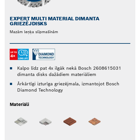
EXPERT MULTI MATERIAL DIMANTA
GRIEZĒJDISKS
Mazām leņķa slīpmašīnām
Kalpo līdz pat 4x ilgāk nekā Bosch 2608615031
dimanta disks dažādiem materiāliem
Ārkārtīgi izturīga griezējmala, izmantojot Bosch
Diamond Technology
Materiāli