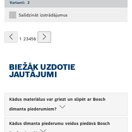
Varianti:
2
Salīdzināt izstrādājumus
1
2
3
4
5
6
BIEŽĀK UZDOTIE
JAUTĀJUMI
Kādus materiālus var griezt un slīpēt ar Bosch
dimanta piederumiem?
Kādus dimanta piederumu veidus piedāvā Bosch