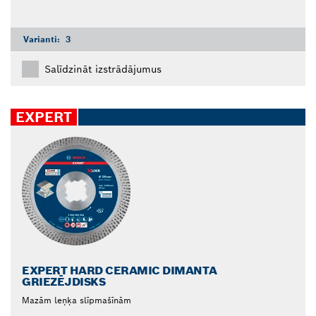
Varianti:
3
Salīdzināt izstrādājumus
EXPERT
EXPERT HARD CERAMIC DIMANTA
GRIEZĒJDISKS
Mazām leņķa slīpmašīnām