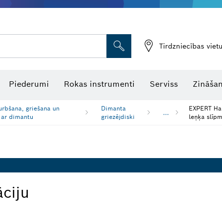
Tirdzniecības vie
Piederumi
Rokas instrumenti
Serviss
Zināšan
rbšana, griešana un
Dimanta
EXPERT Har
...
 ar dimantu
griezējdiski
leņķa slīp
āciju