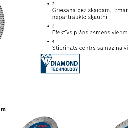
2
Griešana bez skaidām, izmant
nepārtraukto šķautni
3
Efektīvs plāns asmens vienmē
4
Stiprināts centrs samazina vi
em