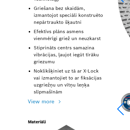
Griešana bez skaidām,
izmantojot speciāli konstruēto
nepārtraukto šķautni
Efektīvs plāns asmens
vienmērīgi griež un neuzkarst
Stiprināts centrs samazina
vibrācijas, ļaujot iegūt tīrāku
griezumu
Noklikšķiniet uz tā ar X-Lock
vai izmantojiet to ar fiksācijas
uzgriežņu un vītņu leņķa
slīpmašīnām
View more
Materiāli