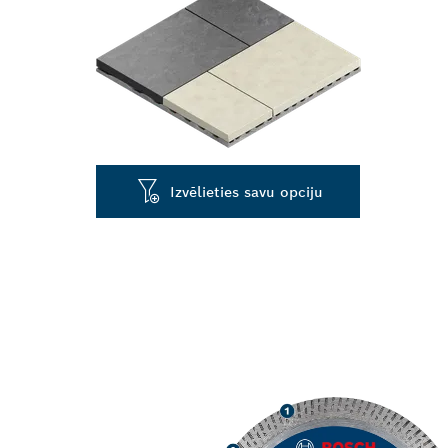
Izvēlieties savu opciju
ĪPAŠI PRECĪZ