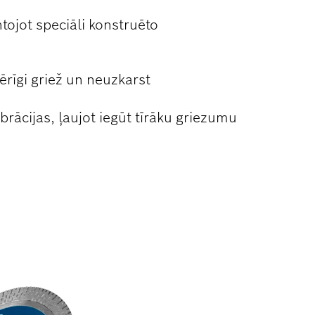
ojot speciāli konstruēto
rīgi griež un neuzkarst
brācijas, ļaujot iegūt tīrāku griezumu