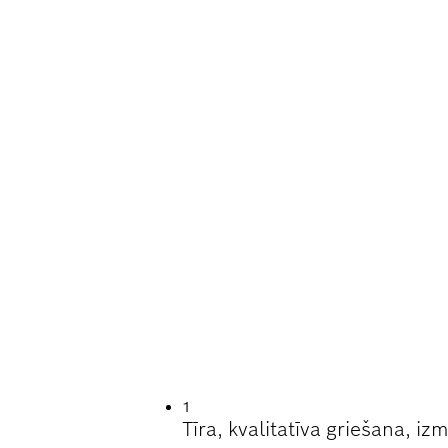
A CIETU FLĪŽU GRI
1
Tīra, kvalitatīva griešana, 