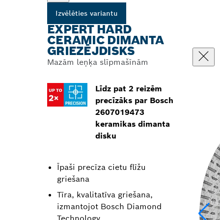
Izvēlēties variantu
EXPERT HARD
CERAMIC DIMANTA
GRIEZĒJDISKS
Mazām leņķa slīpmašīnām
Līdz pat 2 reizēm
precīzāks par Bosch
2607019473
keramikas dimanta
disku
Īpaši precīza cietu flīžu
griešana
Tīra, kvalitatīva griešana,
izmantojot Bosch Diamond
Technology