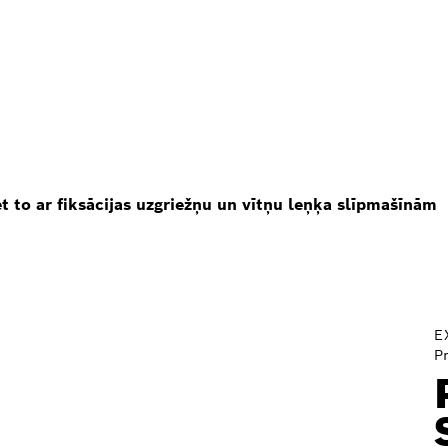
et to ar fiksācijas uzgriežņu un vītņu leņķa slīpmašīnām
E
P