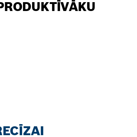
PRODUKTĪVĀKU
ECĪZAI