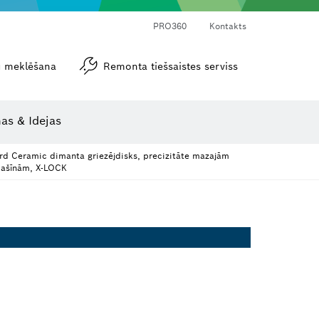
PRO360
Kontakts
tu meklēšana
Remonta tiešsaistes serviss
Leņķa un nolieces mērītāji
as & Idejas
d Ceramic dimanta griezējdisks, precizitāte mazajām
mašīnām, X-LOCK