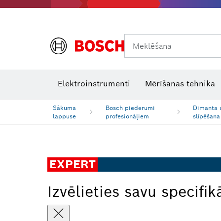
Meklēšana
Termokameras un termodetektori
Lāzera starojuma uztvērēji
Elektroinstrumenti
Mērīšanas tehnika
Sākuma
Bosch piederumi
Dimanta u
lappuse
profesionāļiem
slīpēšana
EXPERT
Izvēlieties savu specifik