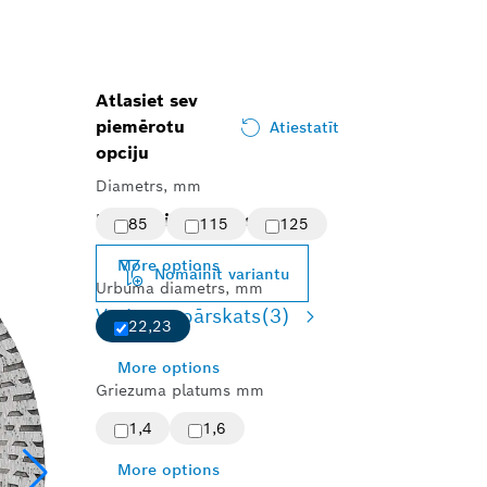
Atlasiet sev
piemērotu
Atiestatīt
opciju
Diametrs, mm
Izvēlētais variants
85
115
125
More options
Nomainīt variantu
Urbuma diametrs, mm
Variantu pārskats
(3)
22,23
More options
Griezuma platums mm
1,4
1,6
More options