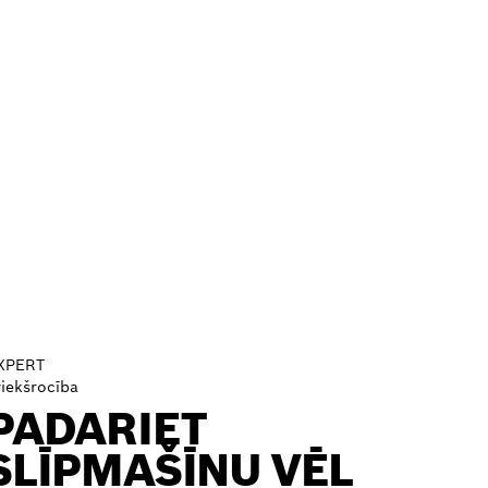
XPERT
riekšrocība
PADARIET
SLĪPMAŠĪNU VĒL