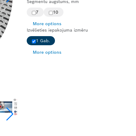
Segmentu augstums, mm
7
10
More options
Izvēlieties iepakojuma izmēru
1 Gab.
More options