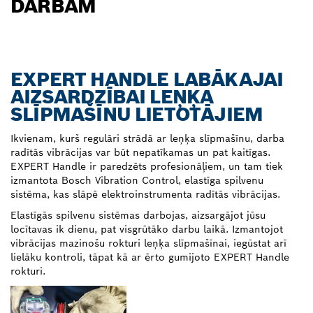
DARBAM
EXPERT HANDLE LABĀKAJAI
AIZSARDZĪBAI LEŅĶA
SLĪPMAŠĪNU LIETOTĀJIEM
Ikvienam, kurš regulāri strādā ar leņķa slīpmašīnu, darba
radītās vibrācijas var būt nepatīkamas un pat kaitīgas.
EXPERT Handle ir paredzēts profesionāļiem, un tam tiek
izmantota Bosch Vibration Control, elastīga spilvenu
sistēma, kas slāpē elektroinstrumenta radītās vibrācijas.
Elastīgās spilvenu sistēmas darbojas, aizsargājot jūsu
locītavas ik dienu, pat visgrūtāko darbu laikā. Izmantojot
vibrācijas mazinošu rokturi leņķa slīpmašīnai, iegūstat arī
lielāku kontroli, tāpat kā ar ērto gumijoto EXPERT Handle
rokturi.