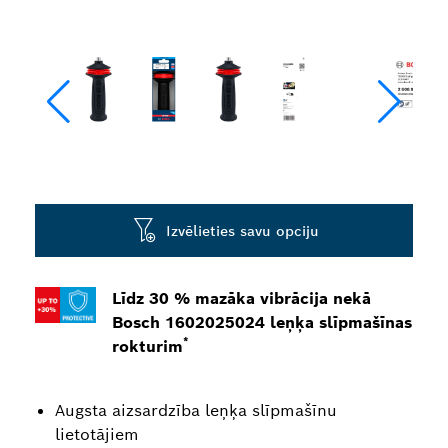
Izvēlieties savu opciju
Līdz 30 % mazāka vibrācija nekā
Bosch 1602025024 leņķa slīpmašīnas
*
rokturim
Augsta aizsardzība leņķa slīpmašīnu
lietotājiem