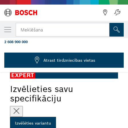
JŪSU IZVĒLĒTAIS VARIANTS
EXPERT Handle priekš Vibration Control
Meklēšana
M10 leņķa slīpmašīnas 169 x 69 mm
2 608 900 000
...
EXPERT Handle Vibration Control M10 leņķa slīpmašīnām
Atrast tirdzniecības vietas
EXPERT
Izvēlieties savu
specifikāciju
Izvēlēties variantu