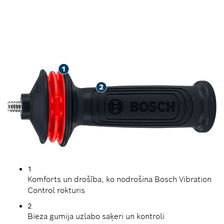
AUGSTA AIZSARDZĪBA
LEŅĶA SLĪPMAŠĪNU
LIETOTĀJIEM
1
Komforts un drošība, ko nodrošina Bosch Vibration
Control rokturis
2
Bieza gumija uzlabo saķeri un kontroli