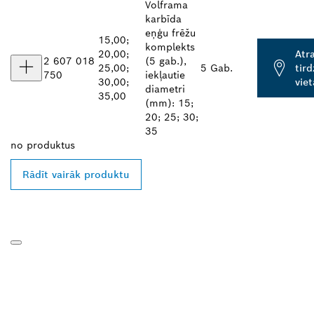
Volframa
karbīda
eņģu frēžu
15,00;
komplekts
20,00;
Atr
2 607 018
(5 gab.),
25,00;
5 Gab.
tir
750
iekļautie
30,00;
viet
diametri
35,00
(mm): 15;
20; 25; 30;
35
no
produktus
Rādīt vairāk produktu