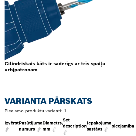
Cilindriskais kāts ir saderīgs ar trīs spaiļu
urbjpatronām
VARIANTA PĀRSKATS
Pieejamo produktu varianti:
1
Set
Izvērst
Pasūtījuma
Diametrs,
Iepakojuma
description
pieejamība
numurs
mm
sastāvs