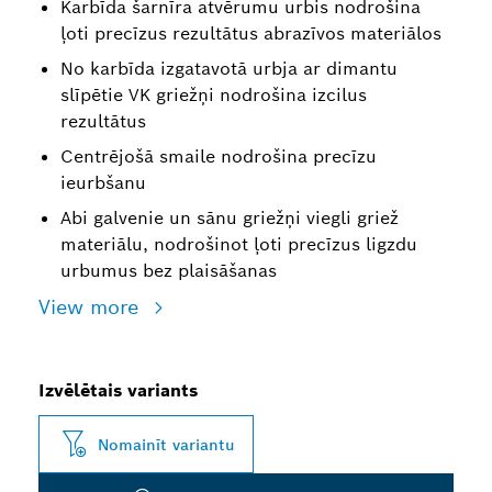
Karbīda šarnīra atvērumu urbis nodrošina
ļoti precīzus rezultātus abrazīvos materiālos
No karbīda izgatavotā urbja ar dimantu
slīpētie VK griežņi nodrošina izcilus
rezultātus
Centrējošā smaile nodrošina precīzu
ieurbšanu
Abi galvenie un sānu griežņi viegli griež
materiālu, nodrošinot ļoti precīzus ligzdu
urbumus bez plaisāšanas
View more
Izvēlētais variants
Nomainīt variantu