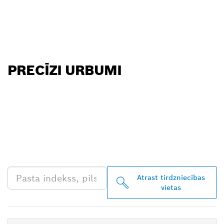
PRECĪZI URBUMI
ATRODIET BOSCH
PROFESSIONAL
TIRGOTĀJU TAVĀ
TUVUMĀ
Atrast tirdzniecības
vietas