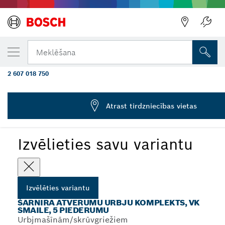
JŪSU IZVĒLĒTAIS VARIANTS
Volframa karbīda šarnīra atvērumu urbju k
Meklēšana
5 piederumi, 15–35 mm
2 607 018 750
...
Karbīda šarnīra atvērumu koka urbju komplekts
Atrast tirdzniecības vietas
Izvēlieties savu variantu
Izvēlēties variantu
ŠARNĪRA ATVĒRUMU URBJU KOMPLEKTS, VK
SMAILE, 5 PIEDERUMU
Urbjmašīnām/skrūvgriežiem