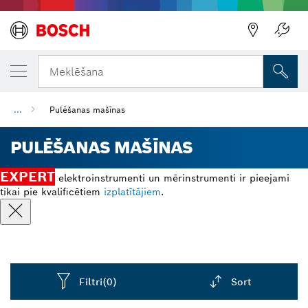
Meklēšana
...
Pulēšanas mašīnas
PULĒŠANAS MAŠĪNAS
EXPERT
elektroinstrumenti un mērinstrumenti ir pieejami
tikai pie kvalificētiem
izplatītājiem
.
Filtri
(0)
Sort
Dropdown