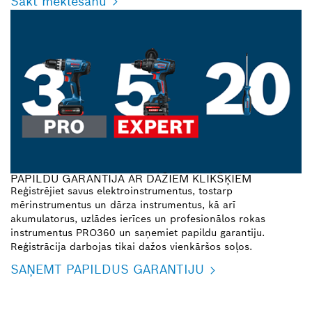
Sākt meklēšanu
PAPILDU GARANTIJA AR DAŽIEM KLIKŠĶIEM
Reģistrējiet savus elektroinstrumentus, tostarp
mērinstrumentus un dārza instrumentus, kā arī
akumulatorus, uzlādes ierīces un profesionālos rokas
instrumentus PRO360 un saņemiet papildu garantiju.
Reģistrācija darbojas tikai dažos vienkāršos soļos.
SAŅEMT PAPILDUS GARANTIJU