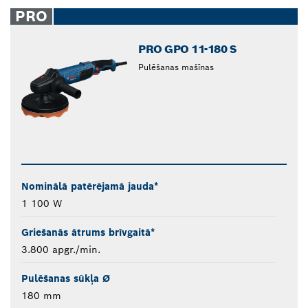
closed
PRO
PRO GPO 11-180 S
Pulēšanas mašīnas
Nominālā patērējamā jauda*
1 100 W
Griešanās ātrums brīvgaitā*
3.800 apgr./min.
Pulēšanas sūkļa Ø
180 mm