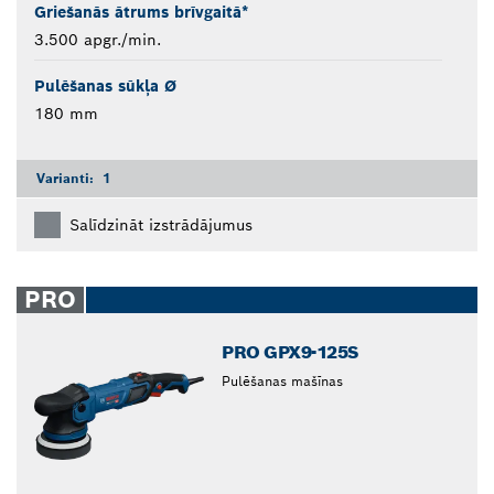
Griešanās ātrums brīvgaitā*
3.500 apgr./min.
Pulēšanas sūkļa Ø
180 mm
Varianti:
1
Salīdzināt izstrādājumus
PRO
PRO GPX9-125S
Pulēšanas mašīnas