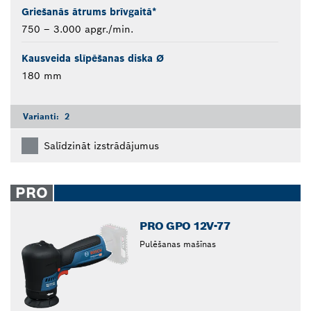
Griešanās ātrums brīvgaitā*
750 – 3.000 apgr./min.
Kausveida slīpēšanas diska Ø
180 mm
Varianti:
2
Salīdzināt izstrādājumus
PRO
PRO GPO 12V-77
Pulēšanas mašīnas