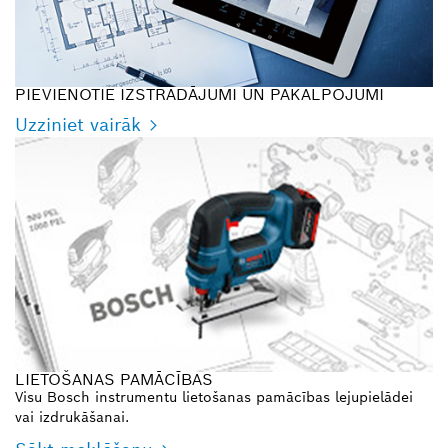
PIEVIENOTIE IZSTRĀDĀJUMI UN PAKALPOJUMI
Uzziniet vairāk
LIETOŠANAS PAMĀCĪBAS
Visu Bosch instrumentu lietošanas pamācības lejupielādei
vai izdrukāšanai.