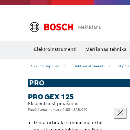
Meklēšana
Termokameras un termodetektori
Lāzera starojuma uztvērēji
Elektroinstrumenti
Mērīšanas tehnika
Sākuma lappuse
Elektroinstrumenti
Slīpma
PRO
PRO GEX 125
Ekscentra slīpmašīnas
Pasūtījuma numurs 0.601.3A8.020
Izcila orbitālā slīpmašīna ērtai
un ārkārtīgi efektīvai smalkajai