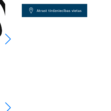
Dropdown
Atrast tirdzniecības vietas
closed