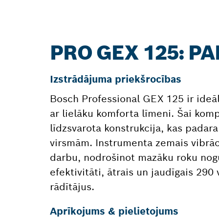
PRO GEX 125: P
Izstrādājuma priekšrocības
Bosch Professional GEX 125 ir ideāla
ar lielāku komforta līmeni. Šai komp
līdzsvarota konstrukcija, kas padara
virsmām. Instrumenta zemais vibrāci
darbu, nodrošinot mazāku roku nogu
efektivitāti, ātrais un jaudīgais 2
rādītājus.
Aprīkojums & pielietojums