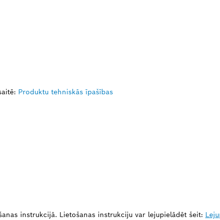
aitē:
Produktu tehniskās īpašības
nas instrukcijā. Lietošanas instrukciju var lejupielādēt šeit:
Leju