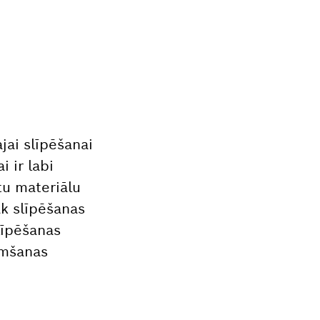
jai slīpēšanai
 ir labi
tu materiālu
āk slīpēšanas
līpēšanas
emšanas