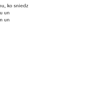
mu, ko sniedz
ku un
ēm un
S DAĻA?
rumenta rezerves