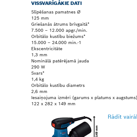
VISSVARĪGĀKIE DATI
Slīpēšanas pamatnes Ø
125 mm
Griešanās ātrums brīvgaitā*
7.500 – 12.000 apgr./min.
Orbitālo kustību biežums*
15.000 – 24.000 min.-1
Ekscentricitāte
1,3 mm
Nominālā patērējamā jauda
290 W
Svars*
1,4 kg
Orbitālo kustību diametrs
2,6 mm
Iesaiņojuma izmēri (garums x platums x augstums
122 x 282 x 149 mm
Rādīt vairā