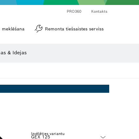
PRO360
Kontakts
tu meklēšana
Remonta tiešsaistes serviss
Leņķa un nolieces mērītāji
as & Idejas
Izvēlēties variantu