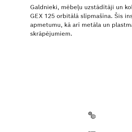
Galdnieki, mēbeļu uzstādītāji un ko
GEX 125 orbitālā slīpmašīna. Šis ins
apmetumu, kā arī metāla un plastm
skrāpējumiem.
VAI NE
Šeit var ātri u
daļas.
Izvēlēties rezerves da