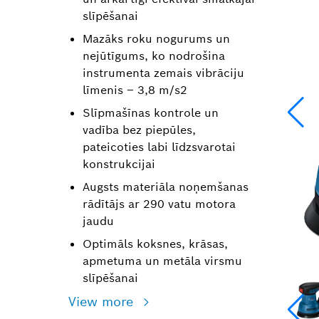
slīpēšanai
Mazāks roku nogurums un
nejūtīgums, ko nodrošina
instrumenta zemais vibrāciju
līmenis – 3,8 m/s2
Slīpmašīnas kontrole un
vadība bez piepūles,
pateicoties labi līdzsvarotai
konstrukcijai
Augsts materiāla noņemšanas
rādītājs ar 290 vatu motora
jaudu
Optimāls koksnes, krāsas,
apmetuma un metāla virsmu
slīpēšanai
View more