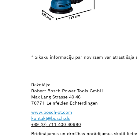
* Sīkāku informāciju par novirzēm var atrast šajā s
Ražotājs:
Robert Bosch Power Tools GmbH
Max-Lang-Strasse 40-46
70771 Leinfelden-Echterdingen
www.bosch-pt.com
kontakt@bosch.de
+49 (0) 711 400 40990
Brīdinājumus un drošības norādījumus skatīt lietoša