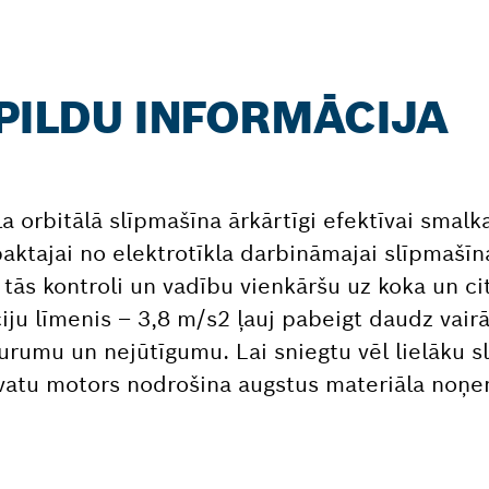
APILDU INFORMĀCIJA
 orbitālā slīpmašīna ārkārtīgi efektīvai smalka
aktajai no elektrotīkla darbināmajai slīpmašīnai
 tās kontroli un vadību vienkāršu uz koka un ci
ju līmenis – 3,8 m/s2 ļauj pabeigt daudz vair
rumu un nejūtīgumu. Lai sniegtu vēl lielāku s
90 vatu motors nodrošina augstus materiāla noņ