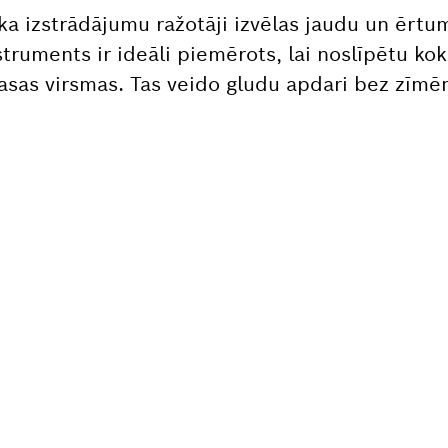
ka izstrādājumu ražotāji izvēlas jaudu un ērtu
truments ir ideāli piemērots, lai noslīpētu ko
asas virsmas. Tas veido gludu apdari bez zīm
PIECIEŠAMA REZERVE
n vienkārši atrast sava profesionālā Bosch inst
ļu