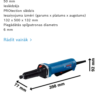
50 mm
Ieslēdzējs
PROtection slēdzis
Iesaiņojuma izmēri (garums x platums x augstums)
132 x 500 x 132 mm
Piegādātās spīļpatronas diametrs
6 mm
Rādīt vairāk