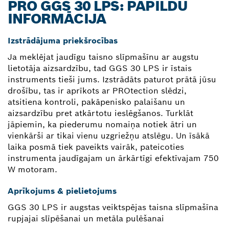
PRO GGS 30 LPS: PAPILDU
INFORMĀCIJA
Izstrādājuma priekšrocības
Ja meklējat jaudīgu taisno slīpmašīnu ar augstu
lietotāja aizsardzību, tad GGS 30 LPS ir īstais
instruments tieši jums. Izstrādāts paturot prātā jūsu
drošību, tas ir aprīkots ar PROtection slēdzi,
atsitiena kontroli, pakāpenisko palaišanu un
aizsardzību pret atkārtotu ieslēgšanos. Turklāt
jāpiemin, ka piederumu nomaiņa notiek ātri un
vienkārši ar tikai vienu uzgriežņu atslēgu. Un īsākā
laika posmā tiek paveikts vairāk, pateicoties
instrumenta jaudīgajam un ārkārtīgi efektīvajam 750
W motoram.
Aprīkojums & pielietojums
GGS 30 LPS ir augstas veiktspējas taisna slīpmašīna
rupjajai slīpēšanai un metāla pulēšanai