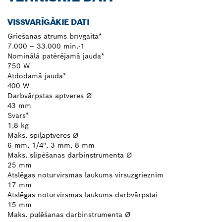
VISSVARĪGĀKIE DATI
Griešanās ātrums brīvgaitā*
7.000 – 33.000 min.-1
Nominālā patērējamā jauda*
750 W
Atdodamā jauda*
400 W
Darbvārpstas aptveres Ø
43 mm
Svars*
1,8 kg
Maks. spīļaptveres Ø
6 mm, 1/4'', 3 mm, 8 mm
Maks. slīpēšanas darbinstrumenta Ø
25 mm
Atslēgas noturvirsmas laukums virsuzgrieznim
17 mm
Atslēgas noturvirsmas laukums darbvārpstai
15 mm
Maks. pulēšanas darbinstrumenta Ø