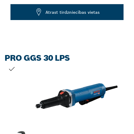
Dropdown
Atrast tirdzniecības vietas
closed
PRO GGS 30 LPS
JŪSU IZVĒLE