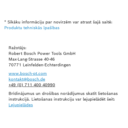
* Sīkāku informāciju par novirzēm var atrast šajā saitē:
Produktu tehniskās īpašības
Ražotājs:
Robert Bosch Power Tools GmbH
Max-Lang-Strasse 40-46
70771 Leinfelden-Echterdingen
www.bosch-pt.com
kontakt@bosch.de
+49 (0) 711 400 40990
Brīdinājumus un drošības norādījumus skatīt lietošanas
instrukcijā. Lietošanas instrukciju var lejupielādēt šeit:
Lejupielādes