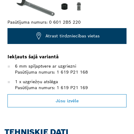
Pasūtījuma numurs:
0 601 2B5 220
Atrast tirdzniecības vietas
Iekļauts šajā variantā
6 mm spīļaptvere ar uzgriezni
Pasūtījuma numurs: 1 619 P21 168
1 x uzgriežņu atslēga
Pasūtījuma numurs: 1 619 P21 169
Jūsu izvēle
TEHNISKIE DATI