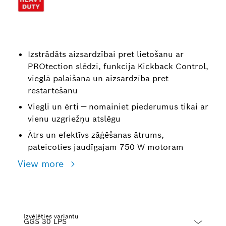
Izstrādāts aizsardzībai pret lietošanu ar
PROtection slēdzi, funkcija Kickback Control,
vieglā palaišana un aizsardzība pret
restartēšanu
Viegli un ērti — nomainiet piederumus tikai ar
vienu uzgriežņu atslēgu
Ātrs un efektīvs zāģēšanas ātrums,
pateicoties jaudīgajam 750 W motoram
View more
Izvēlēties variantu