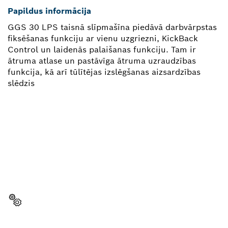
Papildus informācija
GGS 30 LPS taisnā slīpmašīna piedāvā darbvārpstas
fiksēšanas funkciju ar vienu uzgriezni, KickBack
Control un laidenās palaišanas funkciju. Tam ir
ātruma atlase un pastāvīga ātruma uzraudzības
funkcija, kā arī tūlītējas izslēgšanas aizsardzības
slēdzis
VAI NEPIECIEŠAMA REZERVES
DAĻA?
Šeit var ātri un vienkārši atrast sava profesionālā
Bosch instrumenta rezerves daļas.
Izvēlēties rezerves daļu