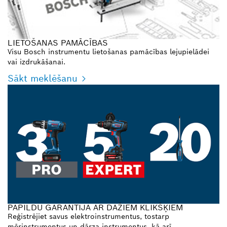
LIETOŠANAS PAMĀCĪBAS
Visu Bosch instrumentu lietošanas pamācības lejupielādei
vai izdrukāšanai.
Sākt meklēšanu
PAPILDU GARANTIJA AR DAŽIEM KLIKŠĶIEM
Reģistrējiet savus elektroinstrumentus, tostarp
mērinstrumentus un dārza instrumentus, kā arī