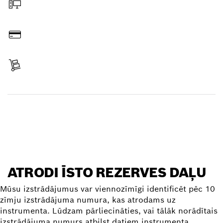
Pasūtīt tiešsaistē
Samaksāt
Saņemt sūtījumu
Atrast rezerves daļu
ATRODI ĪSTO REZERVES DAĻU
Mūsu izstrādājumus var viennozīmīgi identificēt pēc 10
zīmju izstrādājuma numura, kas atrodams uz
instrumenta. Lūdzam pārliecināties, vai tālāk norādītais
izstrādājuma numurs atbilst datiem instrumenta