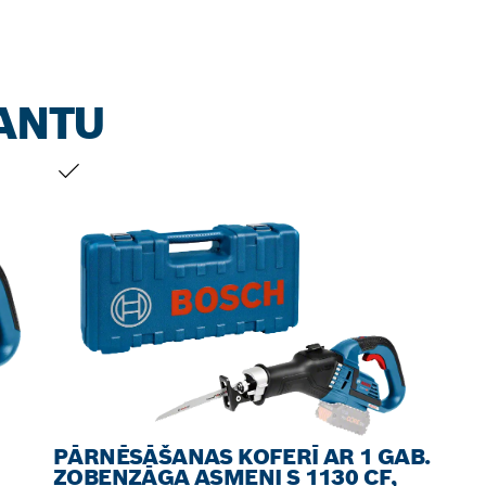
IANTU
JŪSU IZVĒLE
PĀRNĒSĀŠANAS KOFERĪ AR 1 GAB.
ZOBENZĀĢA ASMENI S 1130 CF,