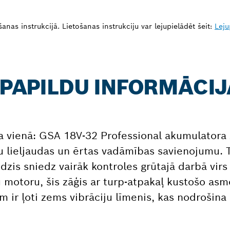
nas instrukcijā. Lietošanas instrukciju var lejupielādēt šeit:
Leju
: PAPILDU INFORMĀCIJ
a vienā: GSA 18V-32 Professional akumulatora z
u lieljaudas un ērtas vadāmības savienojumu. T
dzis sniedz vairāk kontroles grūtajā darbā virs 
u motoru, šis zāģis ar turp-atpakaļ kustošo as
m ir ļoti zems vibrāciju līmenis, kas nodrošin