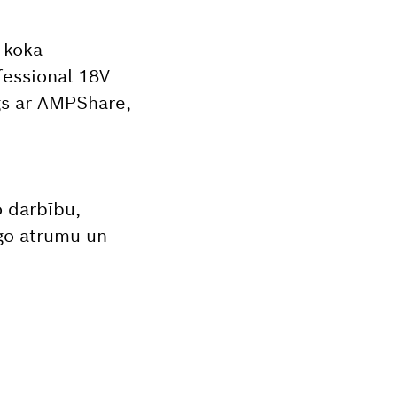
 koka
fessional 18V
gs ar AMPShare,
o darbību,
go ātrumu un