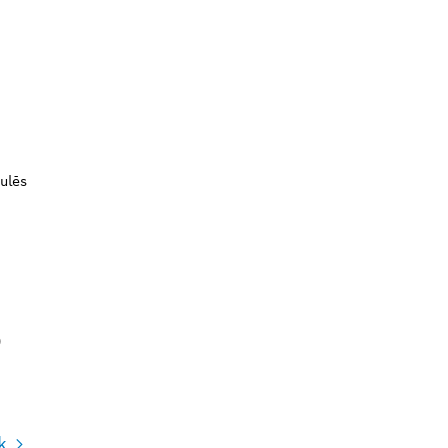
ulēs
)
k