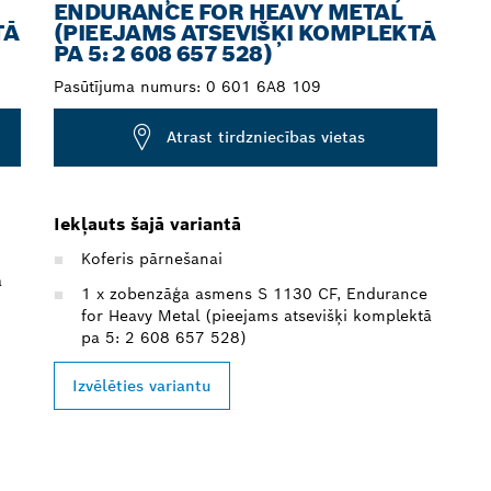
ENDURANCE FOR HEAVY METAL
TĀ
(PIEEJAMS ATSEVIŠĶI KOMPLEKTĀ
PA 5: 2 608 657 528)
Pasūtījuma numurs:
0 601 6A8 109
Atrast tirdzniecības vietas
Iekļauts šajā variantā
Koferis pārnešanai
ā
1 x zobenzāģa asmens S 1130 CF, Endurance
for Heavy Metal (pieejams atsevišķi komplektā
pa 5: 2 608 657 528)
Izvēlēties variantu