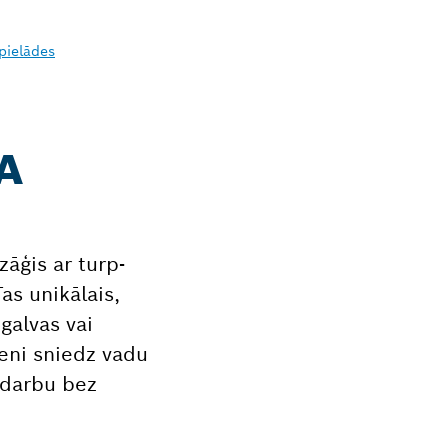
pielādes
A
āģis ar turp-
as unikālais,
galvas vai
meni sniedz vadu
a darbu bez