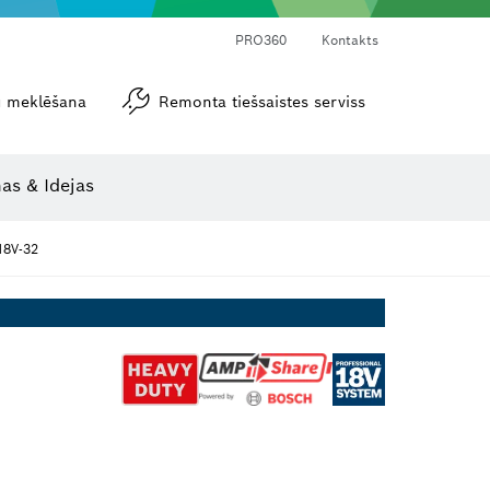
PRO360
Kontakts
tu meklēšana
Remonta tiešsaistes serviss
Leņķa un nolieces mērītāji
as & Idejas
8V-32