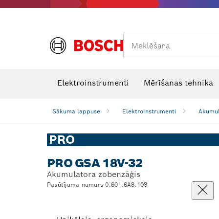
Meklēšana
Termokameras un termodetektori
Lāzera starojuma uztvērēji
Elektroinstrumenti
Mērīšanas tehnika
Sākuma lappuse
Elektroinstrumenti
Akumul
PRO
PRO GSA 18V-32
Akumulatora zobenzāģis
Pasūtījuma numurs 0.601.6A8.108