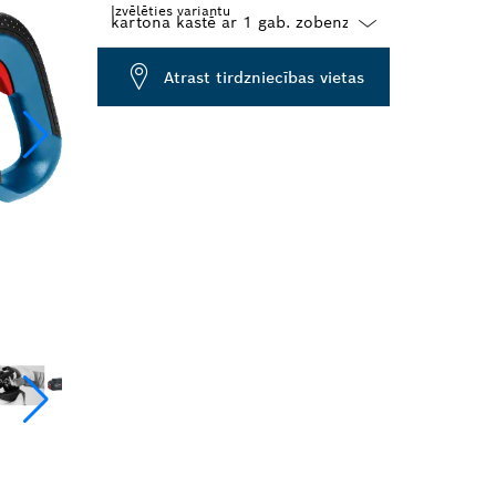
Izvēlēties variantu
Dropdown
Atrast tirdzniecības vietas
closed