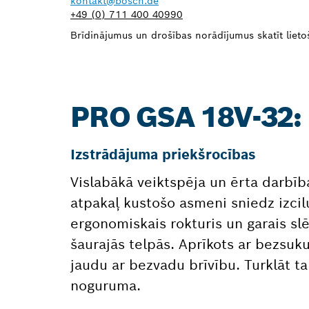
kontakt@bosch.de
+49 (0) 711 400 40990
Brīdinājumus un drošības norādījumus skatīt lietoša
PRO GSA 18V-32
Izstrādājuma priekšrocības
Vislabākā veiktspēja un ērta darbīb
atpakaļ kustošo asmeni sniedz izcil
ergonomiskais rokturis un garais slē
šaurajās telpās. Aprīkots ar bezsuk
jaudu ar bezvadu brīvību. Turklāt ta
noguruma.