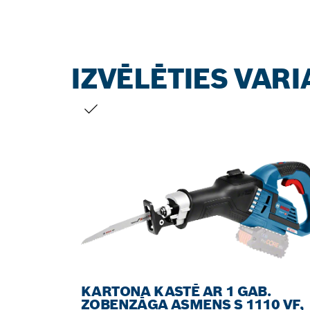
IZVĒLĒTIES VAR
JŪSU IZVĒLE
KARTONA KASTĒ AR 1 GAB.
ZOBENZĀĢA ASMENS S 1110 VF,