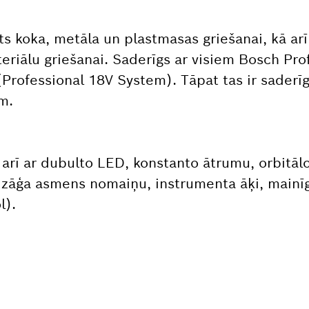
s koka, metāla un plastmasas griešanai, kā arī
eriālu griešanai. Saderīgs ar visiem Bosch Pro
Professional 18V System). Tāpat tas ir saderī
m.
 arī ar dubulto LED, konstanto ātrumu, orbitāl
 zāģa asmens nomaiņu, instrumenta āķi, mainī
l).