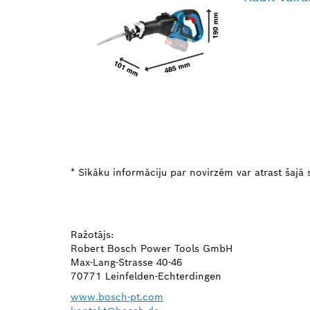
* Sīkāku informāciju par novirzēm var atrast šajā s
Ražotājs:
Robert Bosch Power Tools GmbH
Max-Lang-Strasse 40-46
70771 Leinfelden-Echterdingen
www.bosch-pt.com