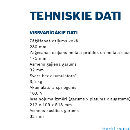
TEHNISKIE DATI
VISSVARĪGĀKIE DATI
Zāģēšanas dziļums kokā
230 mm
Zāģēšanas dziļums metāla profilos un metāla caur
175 mm
Asmens gājiena garums
32 mm
Svars bez akumulatora*
3,5 kg
Akumulatora spriegums
18,0 V
Iesaiņojuma izmēri (garums x platums x augstums
212 x 109 x 513 mm
Asmens kustības garums
32 mm
Rādīt vairā