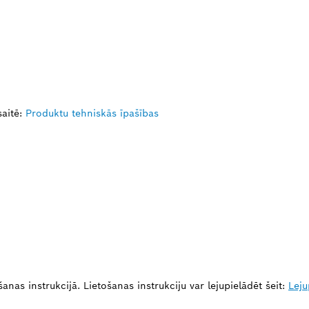
aitē:
Produktu tehniskās īpašības
nas instrukcijā. Lietošanas instrukciju var lejupielādēt šeit:
Leju