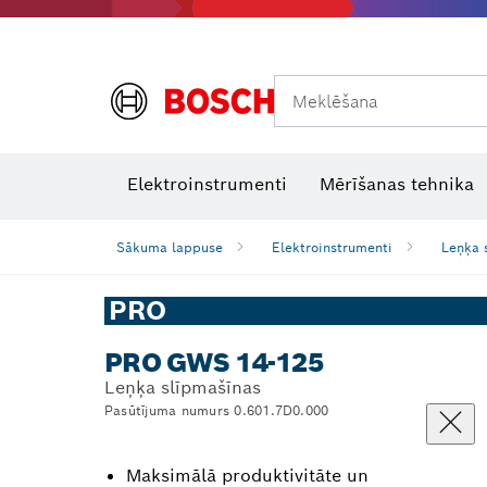
Meklēšana
Termokameras un termodetektori
Lāzera starojuma uztvērēji
Elektroinstrumenti
Mērīšanas tehnika
Sākuma lappuse
Elektroinstrumenti
Leņķa 
PRO
PRO GWS 14-125
Leņķa slīpmašīnas
Pasūtījuma numurs 0.601.7D0.000
Maksimālā produktivitāte un