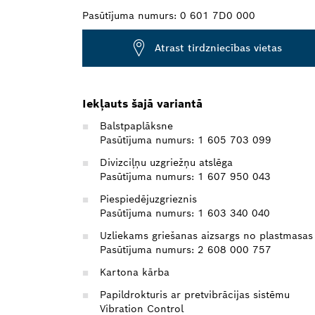
Pasūtījuma numurs:
0 601 7D0 000
Atrast tirdzniecības vietas
Iekļauts šajā variantā
Balstpaplāksne
Pasūtījuma numurs: 1 605 703 099
Divizciļņu uzgriežņu atslēga
Pasūtījuma numurs: 1 607 950 043
Piespiedējuzgrieznis
Pasūtījuma numurs: 1 603 340 040
Uzliekams griešanas aizsargs no plastmasas
Pasūtījuma numurs: 2 608 000 757
Kartona kārba
Papildrokturis ar pretvibrācijas sistēmu
Vibration Control