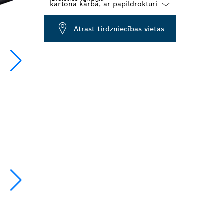
Dropdown
Atrast tirdzniecības vietas
closed