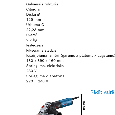
Galvenais rokturis
Cilindrs
Disku Ø
125 mm
Urbuma Ø
22,23 mm
Svars*
2,2 kg
Ieslēdzējs
Fiksējams slēdzis
Iesaiņojuma izmēri (garums x platums x augstums
130 x 390 x 160 mm
Spriegums, elektrisks
230 V
Sprieguma diapazons
220 – 240 V
Rādīt vairā