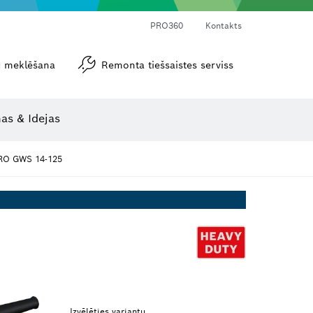
PRO360
Kontakts
tu meklēšana
Remonta tiešsaistes serviss
Leņķa un nolieces mērītāji
as & Idejas
RO GWS 14-125
Izvēlēties variantu