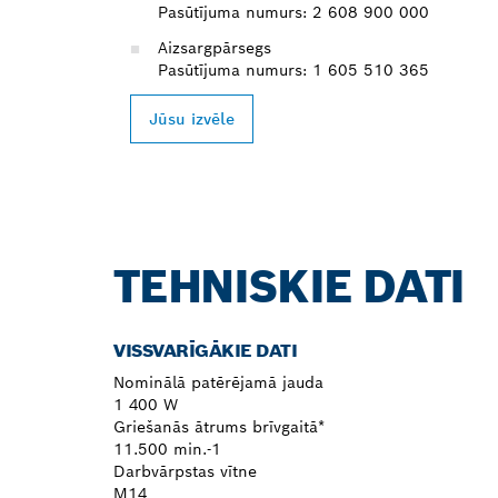
Pasūtījuma numurs: 2 608 900 000
Aizsargpārsegs
Pasūtījuma numurs: 1 605 510 365
Jūsu izvēle
TEHNISKIE DATI
VISSVARĪGĀKIE DATI
Nominālā patērējamā jauda
1 400 W
Griešanās ātrums brīvgaitā*
11.500 min.-1
Darbvārpstas vītne
M14