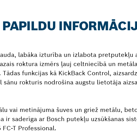
: PAPILDU INFORMĀCI
auda, labāka izturība un izlabota pretputekļu 
zais roktura izmērs ļauj celtniecībā un metāl
. Tādas funkcijas kā KickBack Control, aizsard
 sānu rokturis nodrošina augstu lietotāja aizs
lu vai metinājuma šuves un griež metālu, beto
īna ir saderīga ar Bosch putekļu uzsūkšanas s
 FC-T Professional.