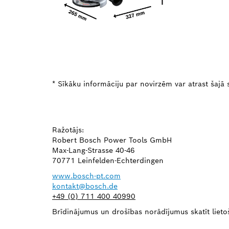
* Sīkāku informāciju par novirzēm var atrast šajā s
Ražotājs:
Robert Bosch Power Tools GmbH
Max-Lang-Strasse 40-46
70771 Leinfelden-Echterdingen
www.bosch-pt.com
kontakt@bosch.de
+49 (0) 711 400 40990
Brīdinājumus un drošības norādījumus skatīt lietoša