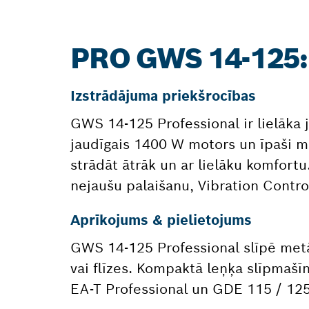
PRO GWS 14-125
Izstrādājuma priekšrocības
GWS 14-125 Professional ir lielāka j
jaudīgais 1400 W motors un īpaši ma
strādāt ātrāk un ar lielāku komfortu
nejaušu palaišanu, Vibration Control
Aprīkojums & pielietojums
GWS 14-125 Professional slīpē metā
vai flīzes. Kompaktā leņķa slīpmaš
EA-T Professional un GDE 115 / 125