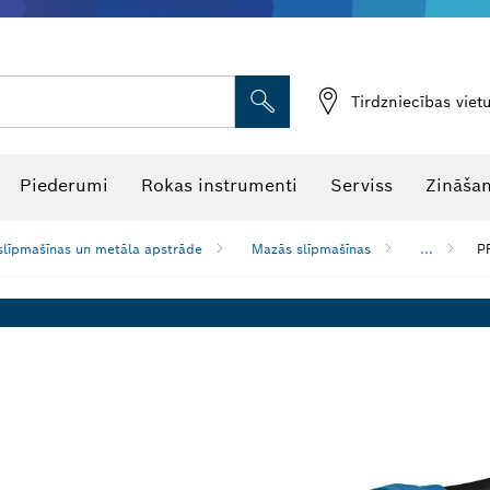
Tirdzniecības vie
Piederumi
Rokas instrumenti
Serviss
Zināšan
slīpmašīnas un metāla apstrāde
Mazās slīpmašīnas
...
P