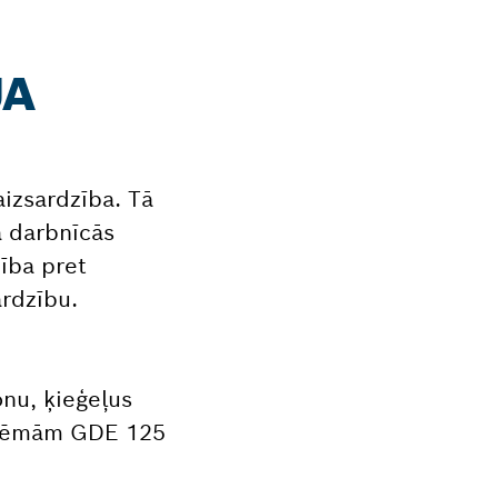
JA
aizsardzība. Tā
a darbnīcās
zība pret
ardzību.
nu, ķieģeļus
istēmām GDE 125