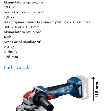
Akumulatora spriegums
18,0 V
Svars bez akumulatora*
1,6 kg
Iesaiņojuma izmēri (garums x platums x augstums)
360 x 480 x 130 mm
Akumulatora ietilpība*
4 Ah
Svars ar akumulatoru*
2,3 kg
Disku Ø
125 mm
Rādīt vairāk