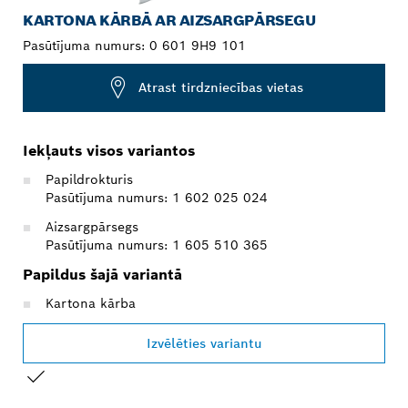
KARTONA KĀRBĀ AR AIZSARGPĀRSEGU
Pasūtījuma numurs:
0 601 9H9 101
Atrast tirdzniecības vietas
Iekļauts visos variantos
Papildrokturis
Pasūtījuma numurs: 1 602 025 024
Aizsargpārsegs
Pasūtījuma numurs: 1 605 510 365
Papildus šajā variantā
Kartona kārba
Izvēlēties variantu
JŪSU IZVĒLE