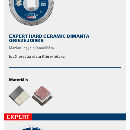
EXPERT HARD CERAMIC DIMANTA
GRIEZĒJDISKS
Mazām leņķa slīpmašīnām
Īpaši precīza cietu flīžu griešana
Materiāls
EXPERT