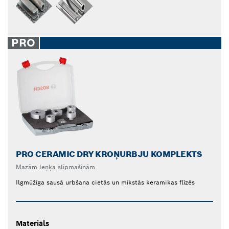
PRO
PRO CERAMIC DRY KROŅURBJU KOMPLEKTS
Mazām leņķa slīpmašīnām
Ilgmūžīga sausā urbšana cietās un mīkstās keramikas flīzēs
Materiāls