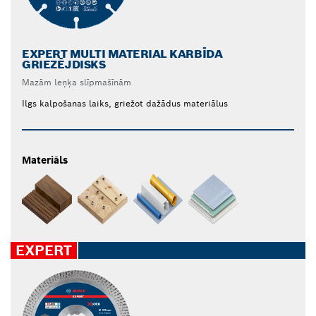
EXPERT MULTI MATERIAL KARBĪDA
GRIEZĒJDISKS
Mazām leņķa slīpmašīnām
Ilgs kalpošanas laiks, griežot dažādus materiālus
Materiāls
EXPERT