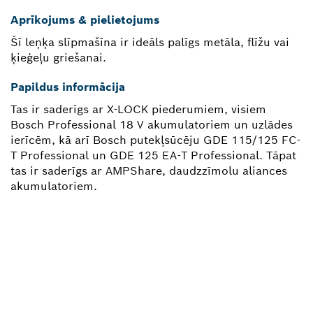
Aprīkojums & pielietojums
Šī leņķa slīpmašīna ir ideāls palīgs metāla, flīžu vai
ķieģeļu griešanai.
Papildus informācija
Tas ir saderīgs ar X-LOCK piederumiem, visiem
Bosch Professional 18 V akumulatoriem un uzlādes
ierīcēm, kā arī Bosch putekļsūcēju GDE 115/125 FC-
T Professional un GDE 125 EA-T Professional. Tāpat
tas ir saderīgs ar AMPShare, daudzzīmolu aliances
akumulatoriem.
VAI NEPIECIEŠAMA REZERVES
DAĻA?
Šeit var ātri un vienkārši atrast sava profesionālā