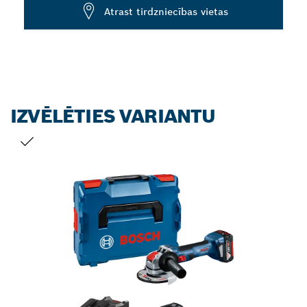
Dropdown
Atrast tirdzniecības vietas
closed
IZVĒLĒTIES VARIANTU
JŪSU IZVĒLE