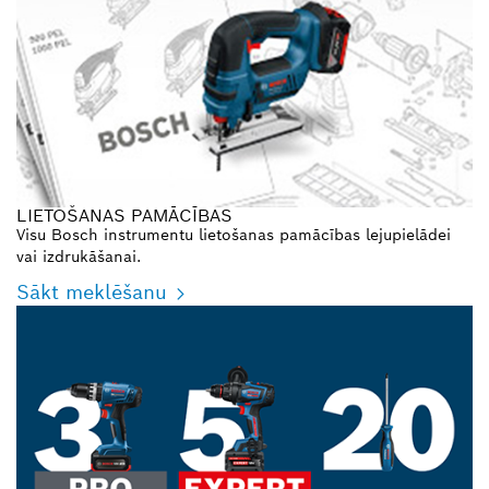
LIETOŠANAS PAMĀCĪBAS
Visu Bosch instrumentu lietošanas pamācības lejupielādei
vai izdrukāšanai.
Sākt meklēšanu