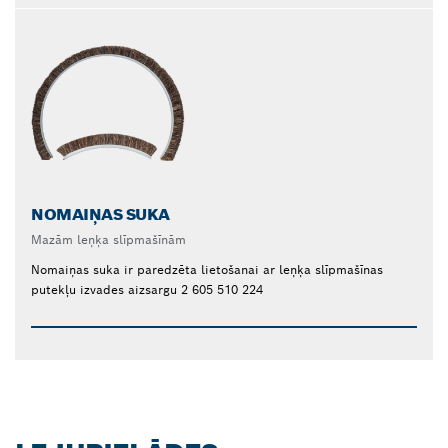
NOMAIŅAS SUKA
Mazām leņķa slīpmašīnām
Nomaiņas suka ir paredzēta lietošanai ar leņķa slīpmašīnas
putekļu izvades aizsargu 2 605 510 224