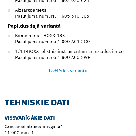
Pasūtījuma numurs: 1 602 025 024
Aizsargpārsegs
Pasūtījuma numurs: 1 605 510 365
Papildus šajā variantā
Konteineris L-BOXX 136
Pasūtījuma numurs: 1 600 A01 2G0
1/1 L-BOXX ieliktnis instrumentam un uzlādes ierīcei
Pasūtījuma numurs: 1 600 A00 2WH
Izvēlēties variantu
TEHNISKIE DATI
VISSVARĪGĀKIE DATI
Griešanās ātrums brīvgaitā*
11.000 min.-1