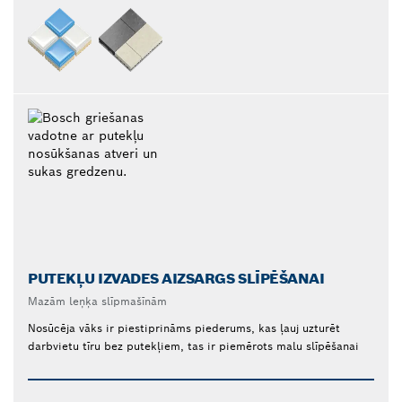
PUTEKĻU IZVADES AIZSARGS SLĪPĒŠANAI
Mazām leņķa slīpmašīnām
Nosūcēja vāks ir piestiprināms piederums, kas ļauj uzturēt
darbvietu tīru bez putekļiem, tas ir piemērots malu slīpēšanai