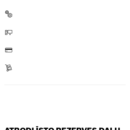
Bosch instrumenta rezerves daļas.
Izvēlēties rezerves daļu
Pasūtīt tiešsaistē
Samaksāt
Saņemt sūtījumu
Atrast rezerves daļu