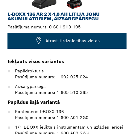
L-BOXX 136 AR 2 X 4,0 AH LITIJA JONU
AKUMULATORIEM, AIZSARGPĀRSEGU
Pasūtījuma numurs:
0 601 9H9 105
Atrast tirdzniecības vietas
Iekļauts visos variantos
Papildrokturis
Pasūtījuma numurs: 1 602 025 024
Aizsargpārsegs
Pasūtījuma numurs: 1 605 510 365
Papildus šajā variantā
Konteineris L-BOXX 136
Pasūtījuma numurs: 1 600 A01 2G0
1/1 L-BOXX ieliktnis instrumentam un uzlādes ierīcei
Pasūtījuma numurs: 1 600 A00 2WH