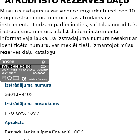
ATRODI ĪSTO REZERVES DAĻU
Mūsu izstrādājumus var viennozīmīgi identificēt pēc 10
zīmju izstrādājuma numura, kas atrodams uz
instrumenta. Lūdzam pārliecināties, vai tālāk norādītais
izstrādājuma numurs atbilst datiem instrumenta
informatīvajā laukā. Ja izstrādājuma numurs nesakrīt ar
identificēto numuru, var meklēt tieši, izmantojot mūsu
rezerves daļu katalogu
Izstrādājuma numurs
3601JH9102
Izstrādājuma nosaukums
PRO GWX 18V-7
Apraksts
Bezvadu leņķa slīpmašīna ar X-LOCK