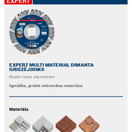
EXPERT
EXPERT MULTI MATERIAL DIMANTA
GRIEZĒJDISKS
Mazām leņķa slīpmašīnām
Ilgmūžība, griežot celtniecības materiālus
Materiāls