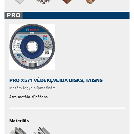
PRO
PRO X571 VĒDEKĻVEIDA DISKS, TAISNS
Mazām leņķa slīpmašīnām
Ātra metāla slīpēšana
Materiāls