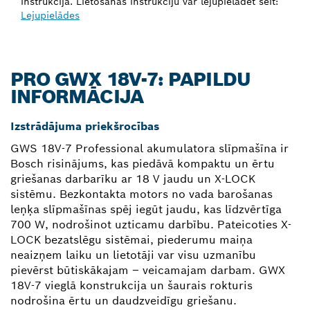
instrukcijā. Lietošanas instrukciju var lejupielādēt šeit:
Lejupielādes
PRO GWX 18V-7: PAPILDU
INFORMĀCIJA
Izstrādājuma priekšrocības
GWS 18V-7 Professional akumulatora slīpmašīna ir
Bosch risinājums, kas piedāvā kompaktu un ērtu
griešanas darbarīku ar 18 V jaudu un X-LOCK
sistēmu. Bezkontakta motors no vada barošanas
leņķa slīpmašīnas spēj iegūt jaudu, kas līdzvērtīga
700 W, nodrošinot uzticamu darbību. Pateicoties X-
LOCK bezatslēgu sistēmai, piederumu maiņa
neaizņem laiku un lietotāji var visu uzmanību
pievērst būtiskākajam – veicamajam darbam. GWX
18V-7 vieglā konstrukcija un šaurais rokturis
nodrošina ērtu un daudzveidīgu griešanu.