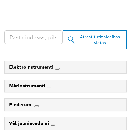
PROFESSIONAL
TIRGOTĀJU TAVĀ
TUVUMĀ
Atrast tirdzniecības
vietas
Elektroinstrumenti
Mērinstrumenti
Piederumi
Vēl jaunievedumi