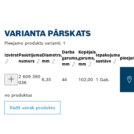
VARIANTA PĀRSKATS
Pieejamo produktu varianti:
1
Darba
Kopējais
Izvērst
Pasūtījuma
Diametrs,
Iepakojuma
garums,
garums,
pieeja
numurs
mm
sastāvs
mm
mm
2 609 390
6,35
44
102,00
1 Gab.
036
no
produktus
Rādīt vairāk produktu
ATRODIET BOSCH