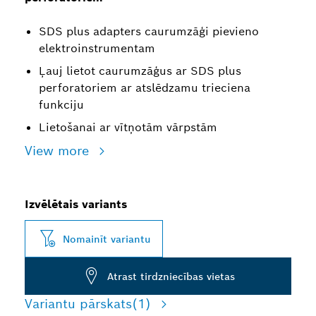
SDS plus adapters caurumzāģi pievieno
elektroinstrumentam
Ļauj lietot caurumzāģus ar SDS plus
perforatoriem ar atslēdzamu trieciena
funkciju
Lietošanai ar vītņotām vārpstām
View more
Izvēlētais variants
Nomainīt variantu
Atrast tirdzniecības vietas
Variantu pārskats
(1)