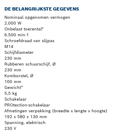
DE BELANGRIJKSTE GEGEVENS
Nominaal opgenomen vermogen
2.000 W
Onbelast toerental*
6.500 min-1
Schroefdraad van slijpas
M14
Schijfdiameter
230 mm
Rubberen schuurschijf, Ø
230 mm
Komborstel, Ø
100 mm
Gewicht*
5,5 kg
Schakelaar
PROtection-schakelaar
Afmetingen verpakking (breedte x lengte x hoogte)
192 x 580 x 130 mm
Spanning, elektrisch
230 V