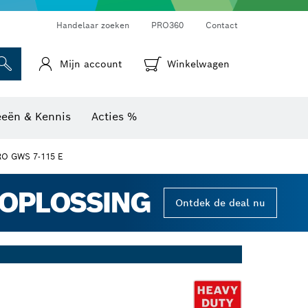
Warmtebeeldcamera's & thermodetectoren
Handelaar zoeken
PRO360
Contact
Mijn account
Winkelwagen
eeën & Kennis
Acties %
RO GWS 7-115 E
GOPLOSSING
Ontdek de deal nu