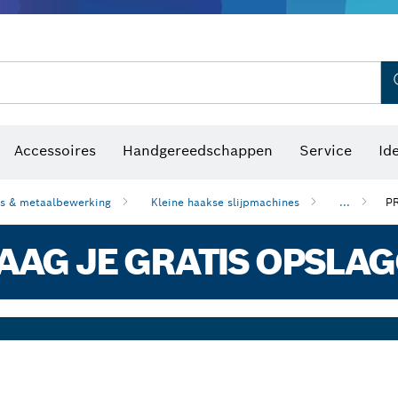
Optische waterpastoestellen
Accessoires
Handgereedschappen
Service
Id
es & metaalbewerking
Kleine haakse slijpmachines
...
P
AG JE GRATIS OPSLA