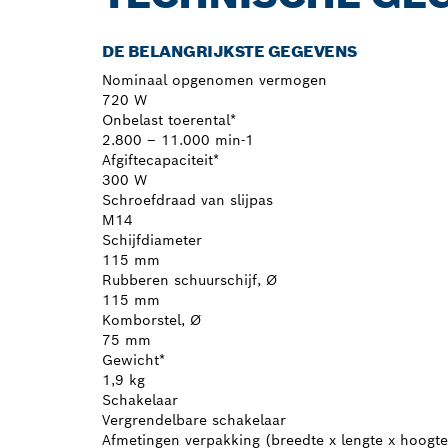
DE BELANGRIJKSTE GEGEVENS
Nominaal opgenomen vermogen
720 W
Onbelast toerental*
2.800 – 11.000 min-1
Afgiftecapaciteit*
300 W
Schroefdraad van slijpas
M14
Schijfdiameter
115 mm
Rubberen schuurschijf, Ø
115 mm
Komborstel, Ø
75 mm
Gewicht*
1,9 kg
Schakelaar
Vergrendelbare schakelaar
Afmetingen verpakking (breedte x lengte x hoogte