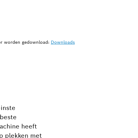
hier worden gedownload:
Downloads
einste
 beste
achine heeft
op plekken met