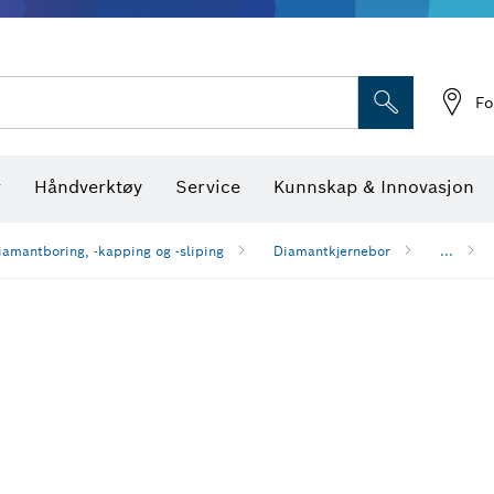
Optiske nivellerings
Fo
r
Håndverktøy
Service
Kunnskap & Innovasjon
iamantboring, -kapping og -sliping
Diamantkjernebor
...