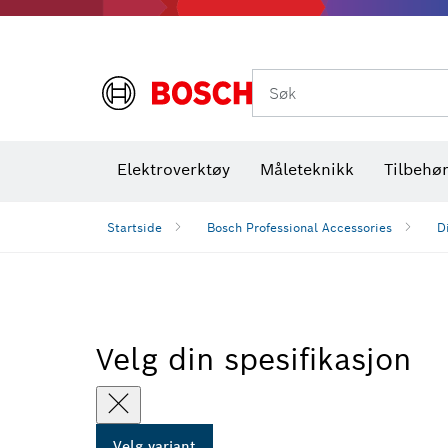
Termiske kameraer og detektorer
Søk
Elektroverktøy
Måleteknikk
Tilbehø
Startside
Bosch Professional Accessories
D
Velg din spesifikasjon
Velg variant