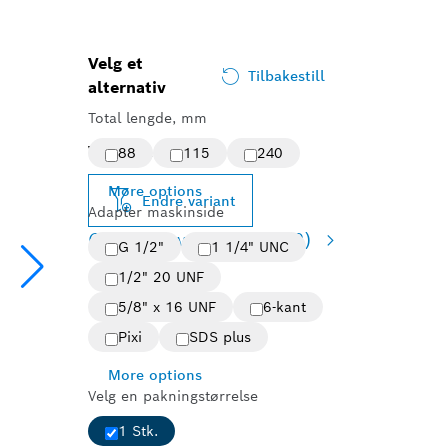
Velg et
Tilbakestill
alternativ
Total lengde, mm
Valgt variant
88
115
240
More options
Endre variant
Adapter maskinside
Oversikt over varianter
(9)
G 1/2"
1 1/4" UNC
1/2" 20 UNF
5/8" x 16 UNF
6-kant
Pixi
SDS plus
More options
Velg en pakningstørrelse
1 Stk.