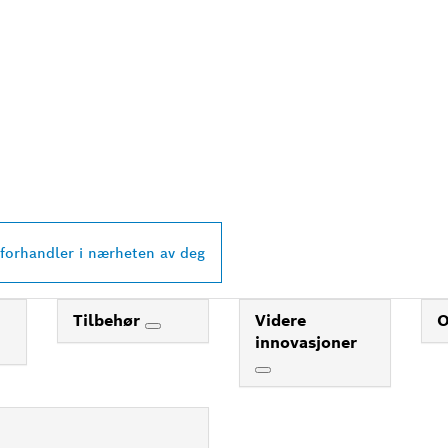
PROFESSIONAL-
 I NÆRHETEN AV 
 forhandler i nærheten av deg
Tilbehør
Videre
innovasjoner