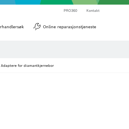
PRO360
Kontakt
verktøy
Vinkel- og helningsmålere
rhandlersøk
Online reparasjonstjeneste
Adaptere for diamantkjernebor