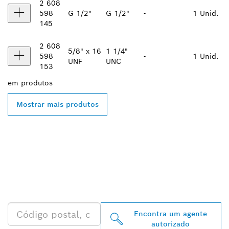
2 608
598
G 1/2"
G 1/2"
-
1 Unid.
145
2 608
5/8" x 16
1 1/4"
598
-
1 Unid.
UNF
UNC
153
em
produtos
Mostrar mais produtos
ENCONTRAR O
DISTRIBUIDOR BOSCH
PROFESSIONAL MAIS
PRÓXIMO
Encontra um agente
autorizado