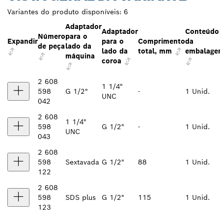
Variantes do produto disponíveis:
6
Adaptador
Adaptador
Conteúdo
Número
para o
Expandir
para o
Comprimento
da
de peça
lado da
lado da
total, mm
embalag
máquina
coroa
2 608
1 1/4"
598
G 1/2"
-
1 Unid.
UNC
042
2 608
1 1/4"
598
G 1/2"
-
1 Unid.
UNC
043
2 608
598
Sextavada
G 1/2"
88
1 Unid.
122
2 608
598
SDS plus
G 1/2"
115
1 Unid.
123