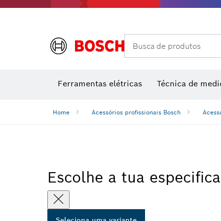
Câmaras térmicas e detetores térmicos
Busca de produtos
Conjuntos combinados VDE
Ferramentas elétricas
Técnica de medi
Home
Acessórios profissionais Bosch
Acess
Escolhe a tua especific
Seleciona uma variante