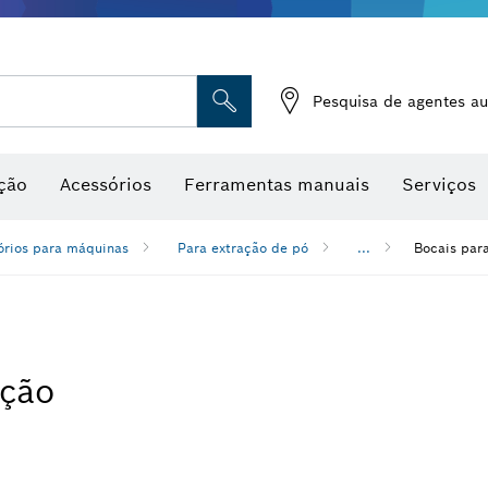
Medidores de humidade
Pesquisa de agentes au
ção
Acessórios
Ferramentas manuais
Serviços
órios para máquinas
Para extração de pó
...
Bocais par
ação