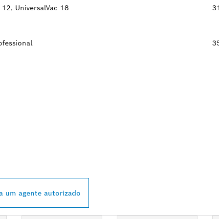
 12, UniversalVac 18
3
fessional
3
 DISTRIBUIDOR B
L MAIS PRÓXIMO
a um agente autorizado