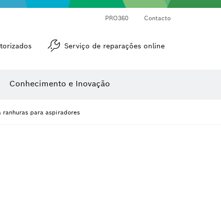
Medidores de ângulos e de inclinações
Medidor de distâncias a laser
PRO360
Contacto
torizados
Serviço de reparações online
Conhecimento e Inovação
a ranhuras para aspiradores