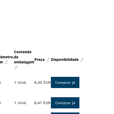
Conteúdo
iâmetro,
da
Preço
Disponibilidade
m
embalagem
5
1 Unid.
6,30 EUR
Comprar já
5
1 Unid.
6,41 EUR
Comprar já