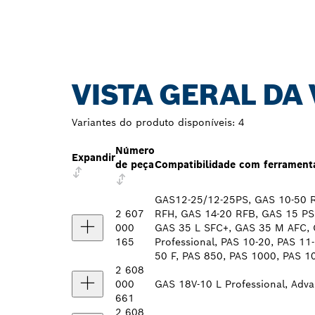
VISTA GERAL DA
Variantes do produto disponíveis:
4
Número
Expandir
de peça
Compatibilidade com ferrament
GAS12-25/12-25PS, GAS 10-50 R
2 607
RFH, GAS 14-20 RFB, GAS 15 PS
000
GAS 35 L SFC+, GAS 35 M AFC, 
165
Professional, PAS 10-20, PAS 11
50 F, PAS 850, PAS 1000, PAS 1
2 608
000
GAS 18V-10 L Professional, Adv
661
2 608