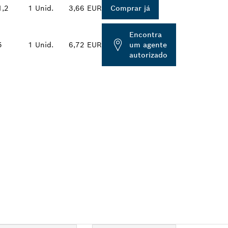
1,2
1 Unid.
3,66 EUR
Comprar já
Encontra
5
1 Unid.
6,72 EUR
um agente
autorizado
OSCH