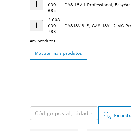
000
GAS 18V-1 Professional, EasyVac
665
2 608
000
GAS18V-6LS, GAS 18V-12 MC Pro
768
em
produtos
Mostrar mais produtos
ENCONTRAR O
PROFESSIONA
Encontr