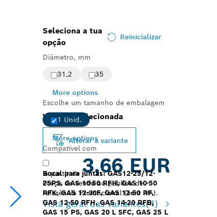
Seleciona a tua
Reinicializar
opção
Diâmetro, mm
31,2
35
More options
Escolhe um tamanho de embalagem
Variante selecionada
1 Unid.
More options
Alterar a variante
Compatível com
3,66 EUR
Bocal para juntas: GAS12-25/12-
a partir de
25PS, GAS 10-50 RFH, GAS 10-50
Preço de venda ao público de
RFK, GAS 12-30F, GAS 12-50 RF,
referência Promocional (sem IVA).
GAS 12-50 RFH, GAS 14-20 RFB,
Vista geral das variantes
(4)
GAS 15 PS, GAS 20 L SFC, GAS 25 L