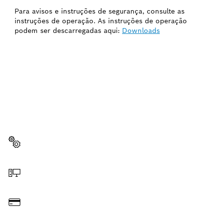
Para avisos e instruções de segurança, consulte as
instruções de operação. As instruções de operação
podem ser descarregadas aqui:
Downloads
PRECISAS DE UMA PEÇA DE
SUBSTITUIÇÃO?
Aqui encontras de forma rápida e fácil as peças de
substituição adequadas para a tua ferramenta Bosch
profissional.
Selecionar a peça de substituição
Encomendar online
Pagar