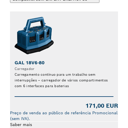
GAL 18V6-80
E
Carregador
Ca
Carregamento contínuo para um trabalho sem
Car
interrupções – carregador de vários compartimentos
com 6 interfaces para baterias
Preç
171,00 EUR
(sem 
Preço de venda ao público de referência Promocional
Sabe
(sem IVA).
Saber mais