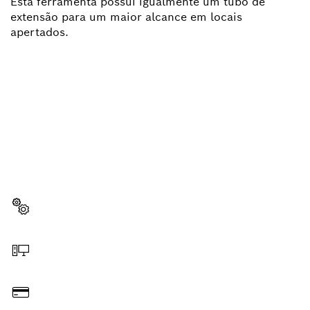
Esta ferramenta possui igualmente um tubo de
extensão para um maior alcance em locais
apertados.
PRECISAS DE UMA PEÇA DE
SUBSTITUIÇÃO?
Aqui encontras de forma rápida e fácil as peças de
substituição adequadas para a tua ferramenta Bosch
profissional.
Selecionar a peça de substituição
Encomendar online