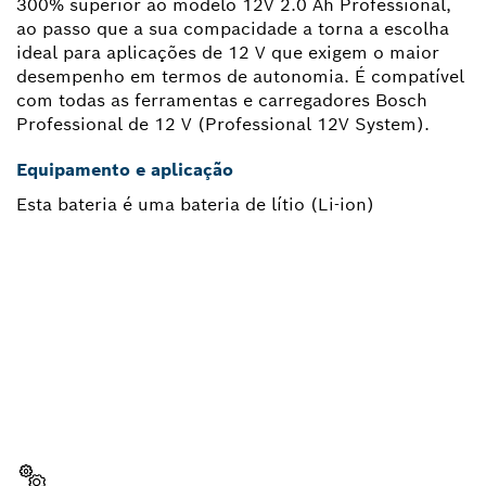
300% superior ao modelo 12V 2.0 Ah Professional,
ao passo que a sua compacidade a torna a escolha
ideal para aplicações de 12 V que exigem o maior
desempenho em termos de autonomia. É compatível
com todas as ferramentas e carregadores Bosch
Professional de 12 V (Professional 12V System).
Equipamento e aplicação
Esta bateria é uma bateria de lítio (Li-ion)
PRECISAS DE UMA PEÇA DE
SUBSTITUIÇÃO?
Aqui encontras de forma rápida e fácil as peças de
substituição adequadas para a tua ferramenta Bosch
profissional.