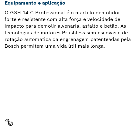
Equipamento e aplicação
O GSH 14 C Professional é o martelo demolidor
forte e resistente com alta força e velocidade de
impacto para demolir alvenaria, asfalto e betão. As
tecnologias de motores Brushless sem escovas e de
rotação automática da engrenagem patenteadas pela
Bosch permitem uma vida útil mais longa.
PRECISAS DE UMA PEÇA DE
SUBSTITUIÇÃO?
Aqui encontras de forma rápida e fácil as peças de
substituição adequadas para a tua ferramenta Bosch
profissional.
Selecionar a peça de substituição