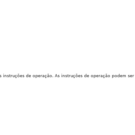
 as instruções de operação. As instruções de operação podem se
AS DE UMA PEÇA DE
TUIÇÃO?