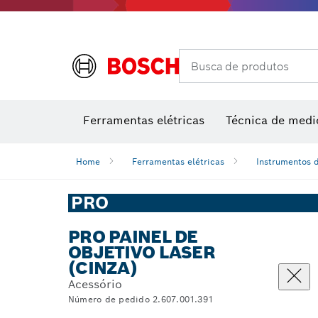
Câmaras térmicas e detetores térmicos
Busca de produtos
Conjuntos combinados VDE
Ferramentas elétricas
Técnica de medi
Home
Ferramentas elétricas
Instrumentos 
PRO
PRO PAINEL DE
OBJETIVO LASER
(CINZA)
Acessório
Número de pedido 2.607.001.391