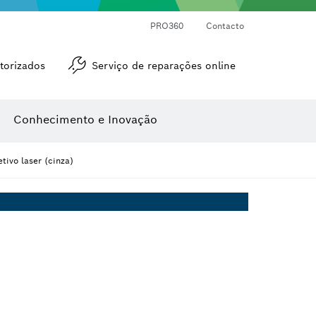
Medidores de ângulos e de inclinações
Medidor de distâncias a laser
PRO360
Contacto
torizados
Serviço de reparações online
Conhecimento e Inovação
tivo laser (cinza)