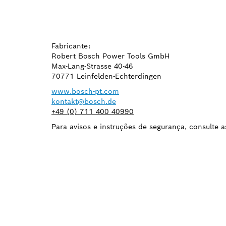
Fabricante:
Robert Bosch Power Tools GmbH
Max-Lang-Strasse 40-46
70771 Leinfelden-Echterdingen
www.bosch-pt.com
kontakt@bosch.de
+49 (0) 711 400 40990
Para avisos e instruções de segurança, consulte
PRECIS
SUBSTI