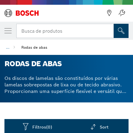
Busca de produtos
...
Rodas de abas
RODAS DE ABAS
Os discos de lamelas são constituídos por várias
lamelas sobrepostas de lixa ou de tecido abrasivo.
Proporcionam uma superfície flexível e versátil que
se adapta à forma do espaço de trabalho. Remove o
material da superfície em espaços difíceis,
apertados ou de difícil acesso, de forma mais rápida
e fácil do que com uma lixa normal. Os nossos
discos de aba têm um encabadouro cilíndrico
Filtros
(0)
Sort
compatível com as buchas de chave de três maxilas.