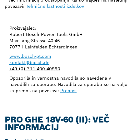
povezavi:
Tehnične lastnosti izdelkov
Proizvajalec:
Robert Bosch Power Tools GmbH
Max-Lang-Strasse 40-46
70771 Leinfelden-Echterdingen
www.bosch-pt.com
kontakt@bosch.de
+49 (0) 711 400 40990
Opozorila in varnostna navodila so navedena v
navodilih za uporabo. Navodila za uporabo so na voljo
za prenos na povezavi:
Prenosi
PRO GHE 18V-60 (II): VEČ
INFORMACIJ