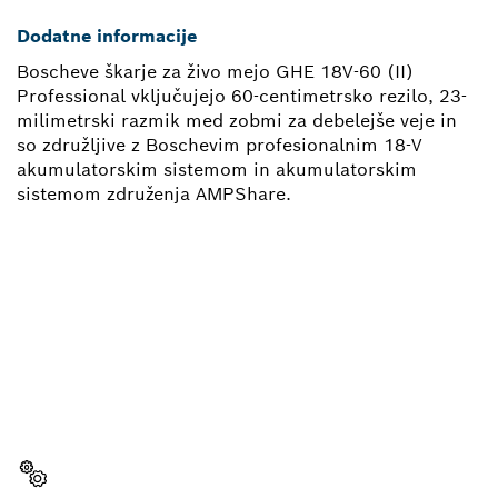
Dodatne informacije
Boscheve škarje za živo mejo GHE 18V-60 (II)
Professional vključujejo 60-centimetrsko rezilo, 23-
milimetrski razmik med zobmi za debelejše veje in
so združljive z Boschevim profesionalnim 18-V
akumulatorskim sistemom in akumulatorskim
sistemom združenja AMPShare.
POTREBUJEŠ NADOMESTNI
DEL?
Tukaj lahko hitro in preprosto najdeš prave
nadomestne dele za svoje Boschevo orodje za
profesionalno rabo.