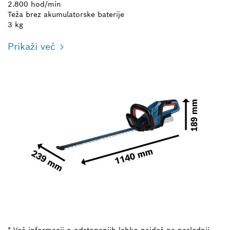
2.800 hod/min
Teža brez akumulatorske baterije
3 kg
Prikaži več
* Več informacij o odstopanjih lahko najdeš na naslednji