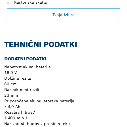
Kartonska škatla
Tvoja izbira
TEHNIČNI PODATKI
DODATNI PODATKI
Napetost akum. baterije
18,0 V
Dolžina rezila
60 cm
Razmik med rezili
23 mm
Priporočena akumulatorska baterija
≥ 4,0 Ah
Rezalna hitrost*
1.400 min-1
Nazivno št. hodov v prostem teku