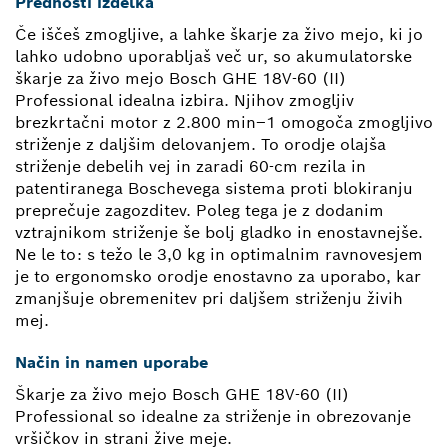
Prednosti izdelka
Če iščeš zmogljive, a lahke škarje za živo mejo, ki jo
lahko udobno uporabljaš več ur, so akumulatorske
škarje za živo mejo Bosch GHE 18V-60 (II)
Professional idealna izbira. Njihov zmogljiv
brezkrtačni motor z 2.800 min–1 omogoča zmogljivo
striženje z daljšim delovanjem. To orodje olajša
striženje debelih vej in zaradi 60-cm rezila in
patentiranega Boschevega sistema proti blokiranju
preprečuje zagozditev. Poleg tega je z dodanim
vztrajnikom striženje še bolj gladko in enostavnejše.
Ne le to: s težo le 3,0 kg in optimalnim ravnovesjem
je to ergonomsko orodje enostavno za uporabo, kar
zmanjšuje obremenitev pri daljšem striženju živih
mej.
Način in namen uporabe
Škarje za živo mejo Bosch GHE 18V-60 (II)
Professional so idealne za striženje in obrezovanje
vršičkov in strani žive meje.