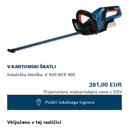
V KARTONSKI ŠKATLI
Kataloška številka:
0 600 8C9 400
281,00 EUR
Priporočena maloprodajna cena z DDV
Poišči lokalnega trgovca
Vključeno v tej različici