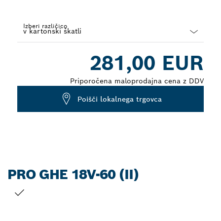
Izberi različico
Dropdown
281,00 EUR
closed
Priporočena maloprodajna cena z DDV
Poišči lokalnega trgovca
PRO GHE 18V-60 (II)
TRENUTNI IZBOR