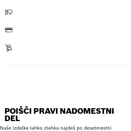
Izberi nadomestni del
Naročilo prek spleta
Plačilo
Prejmi izdelek
Poišči nadomestni del
POIŠČI PRAVI NADOMESTNI
DEL
Naše izdelke lahko zlahka najdeš po desetmestni