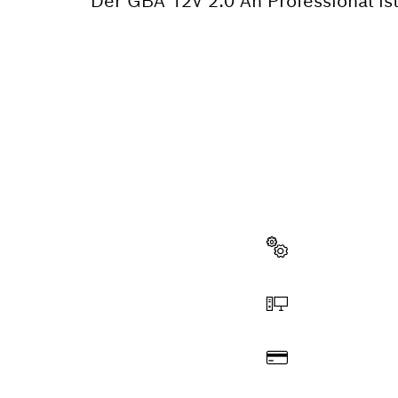
Der GBA 12V 2.0 Ah Professional is
BRAUCH
Hier findest du
professionelle
Ersatzteil wählen
Online bestellen
Bezahlen