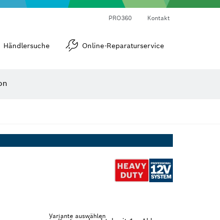
Laser-Entfernungsmesser
Wärmebildkameras & Thermodetektoren
Winkel- und Neigungsmesser
PRO360
Kontakt
Händlersuche
Online-Reparaturservice
on
Variante auswählen