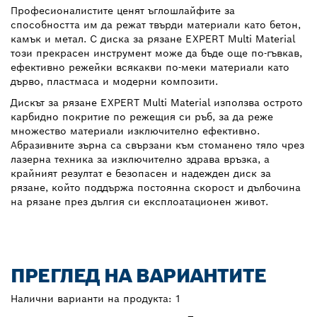
Професионалистите ценят ъглошлайфите за
способността им да режат твърди материали като бетон,
камък и метал. С диска за рязане EXPERT Multi Material
този прекрасен инструмент може да бъде още по-гъвкав,
ефективно режейки всякакви по-меки материали като
дърво, пластмаса и модерни композити.
Дискът за рязане EXPERT Multi Material използва острото
карбидно покритие по режещия си ръб, за да реже
множество материали изключително ефективно.
Абразивните зърна са свързани към стоманено тяло чрез
лазерна техника за изключително здрава връзка, а
крайният резултат е безопасен и надежден диск за
рязане, който поддържа постоянна скорост и дълбочина
на рязане през дългия си експлоатационен живот.
ПРЕГЛЕД НА ВАРИАНТИТЕ
Налични варианти на продукта:
1