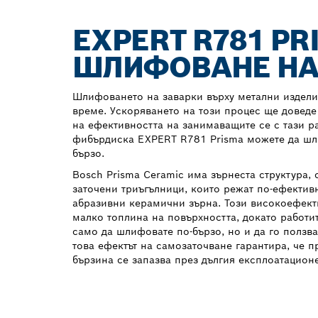
EXPERT R781 P
ШЛИФОВАНЕ НА
Шлифоването на заварки върху метални издели
време. Ускоряването на този процес ще довед
на ефективността на занимаващите се с тази р
фибърдиска EXPERT R781 Prisma можете да шл
бързо.
Bosch Prisma Ceramic има зърнестa структура, 
заточени триъгълници, които режат по-ефектив
абразивни керамични зърна. Този високоефект
малко топлина на повърхността, докато работит
само да шлифовате по-бързо, но и да го ползва
това ефектът на самозаточване гарантира, че 
бързина се запазва през дългия експлоатацион