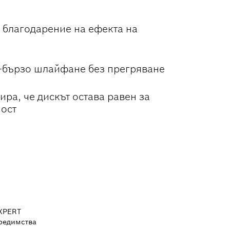
о благодарение на ефекта на
-бързо шлайфане без прегряване
ра, че дискът остава равен за
ост
XPERT
редимства