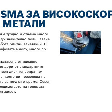
RISMA ЗА ВИСОКОСКО
 МЕТАЛИ
я е трудно и отнема много
е до значително повишаване
абота опитни занаятчии. С
ифовате много, много по-
съставена от идеално
но дори от стандартните
ивен диск генерира по-
е, което ви позволява не
те за по-дълго време. Освен
предимството на голямата
ен живот.