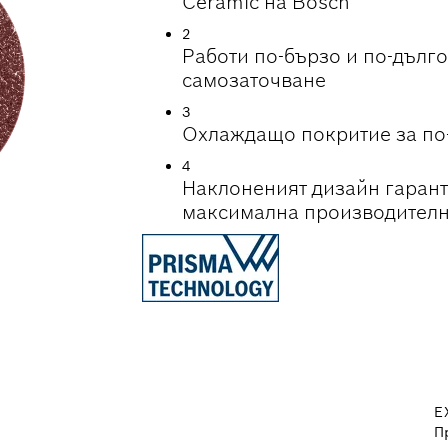
Ceramic на Bosch
2
Работи по-бързо и по-дълг
самозаточване
3
Охлаждащо покритие за по
4
Наклоненият дизайн гаранти
максимална производителн
E
П