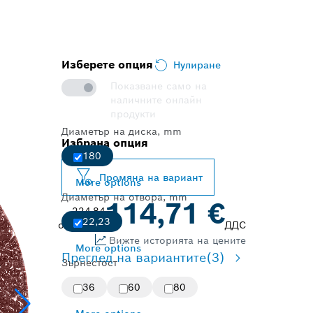
Изберете опция
Нулиране
Показване само на
наличните онлайн
продукти
Диаметър на диска, mm
Избрана опция
180
Промяна на вариант
More options
Диаметър на отвора, mm
114,71 €
224,84
22,23
от
лв
ДДС
Вижте историята на цените
More options
Преглед на вариантите
(3)
Зърнестост
36
60
80