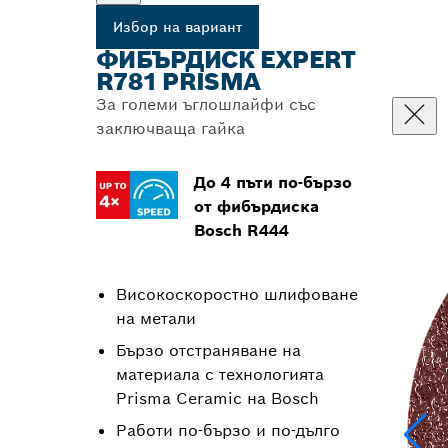
Избор на вариант
ФИБЪРДИСК EXPERT
R781 PRISMA
За големи ъглошлайфи със
заключваща гайка
До 4 пъти по-бързо
от фибърдиска
Bosch R444
Високоскоростно шлифоване
на метали
Бързо отстраняване на
материала с технологията
Prisma Ceramic на Bosch
Работи по-бързо и по-дълго