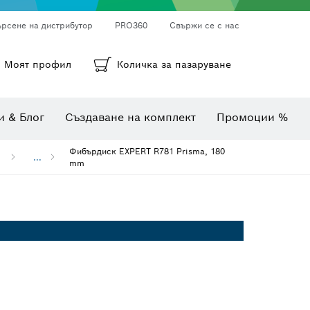
ърсене на дистрибутор
PRO360
Свържи се с нас
ни
а
Кръгли шкурки, лентови шкурки и шкурки
Диамантено пробиване, рязане и шлифоване
Битове, накрайници и вложки
Моят профил
Количка за пазаруване
Инспекционни камери
Уреди за измерване на ъгли и наклони
Комбинирани комплекти
Термокамери и детектори
и & Блог
Създаване на комплект
Промоции %
Фибърдиск EXPERT R781 Prisma, 180
...
mm