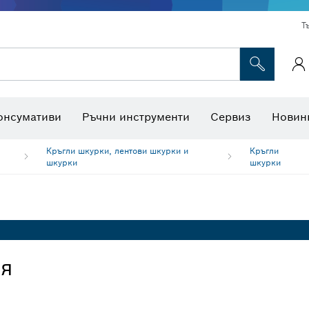
Т
Консумативи за многофункционални инструменти
Консумативи за машини
Ножове за трион и боркоро
Интерактивна работна площадк
онсумативи
Ръчни инструменти
Сервиз
Новин
Кръгли шкурки, лентови шкурки и
Кръгли
шкурки
шкурки
ия