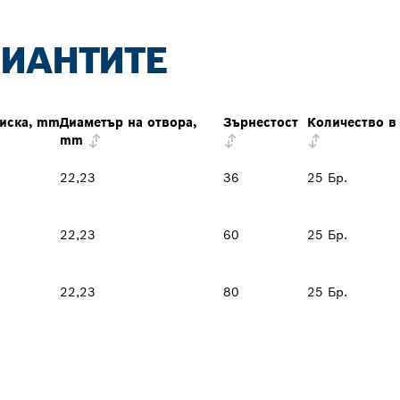
РИАНТИТЕ
диска, mm
Диаметър на отвора,
Зърнестост
Количество в
mm
22,23
36
25 Бр.
22,23
60
25 Бр.
22,23
80
25 Бр.