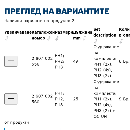
ПРЕГЛЕД НА ВАРИАНТИТЕ
Налични варианти на продукта:
2
Set
Коли
Увеличаване
Каталожен
Размери
Дължина,
description
в оп
номер
mm
Съдържание
на
PH1;
2 607 002
комплекта:
PH2;
49
8 Бр.
556
PH1 (2x),
PH3
PH2 (4x),
PH3 (2x)
Съдържание
на
PH1;
комплекта:
2 607 002
PH2;
25
PH1 (2x),
9 Бр.
560
PH3
PH2 (4x),
PH3 (2x) +
QC UH
от
продукти