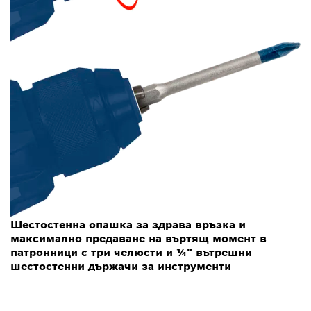
Шестостенна опашка за здрава връзка и
максимално предаване на въртящ момент в
патронници с три челюсти и ¼" вътрешни
шестостенни държачи за инструменти