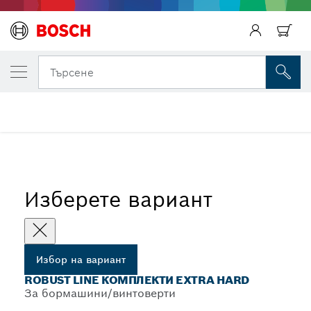
ВАШИЯТ ИЗБРАН ВАРИАНТ
Robust line комплекти Extra Hard
Търсене
...
Комплект битове Extra Hard – Robust Line – PH
Изберете вариант
Избор на вариант
ROBUST LINE КОМПЛЕКТИ EXTRA HARD
За бормашини/винтоверти