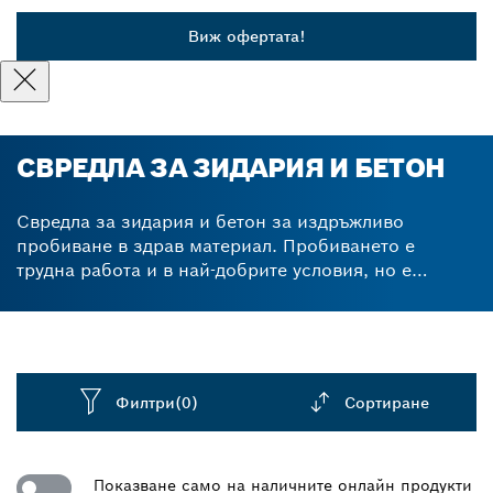
Виж офертата!
СВРЕДЛА ЗА ЗИДАРИЯ И БЕТОН
Свредла за зидария и бетон за издръжливо
пробиване в здрав материал. Пробиването е
трудна работа и в най-добрите условия, но е
особено напрегнато, когато трябва да пробивате
бетон и камък. Тези материали традиционно
представляват предизвикателства за работниците,
които затрудняват задачи, като поставяне на
фитинги и монтаж. Свредлата за зидария и бетон
Филтри
(0)
Сортиране
на Bosch са оборудвани със здрави карбидни
върхове, което гарантира, че остават здрави дори
Dropdown
след продължителна употреба в твърди
closed
Показване само на наличните онлайн продукти
повърхности. Използвайте комплект свредла за