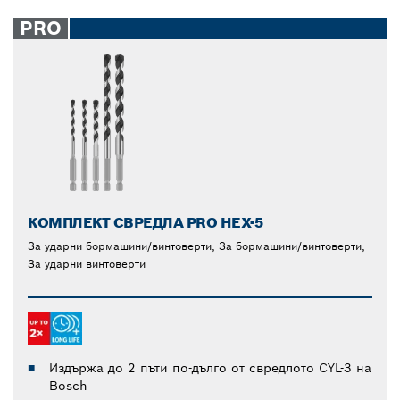
PRO
КОМПЛЕКТ СВРЕДЛА PRO HEX-5
За ударни бормашини/винтоверти, За бормашини/винтоверти,
За ударни винтоверти
Издържа до 2 пъти по-дълго от свредлото CYL-3 на
Bosch