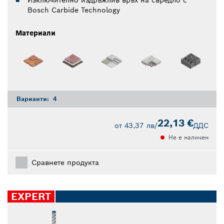
Изключително издръжлив връх на свредло с
Bosch Carbide Technology
Материали
Варианти:
4
22,13 €
от
43,37 лв
/
ДДС
Не е наличен
Сравнете продукта
EXPERT