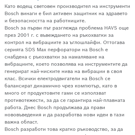
Като водещ световен производител на инструменти
Bosch винаги е бил активен защитник на здравето
и безопасността на работниците.
Bosch за първи път разглежда проблема HAVS още
през 2001 г. с въвеждането на ръкохватки за
контрол на вибрациите за ъглошлайфи. Оттогава
серията SDS Max перфоратори на Bosch е
снабдена с ръкохватки за намаляване на
вибрациите, което позволява на инструментите да
генерират най-ниските нива на вибрации в своя
клас. Всички електродвигатели на Bosch се
балансират динамично чрез компютър, като в
много от продуктовите гами се използват
противотежести, за да се гарантира най-плавната
работа. Днес Bosch продължава да прави
нововъведения и да разработва нови идеи в тази
важна област.
Bosch разработи това кратко ръководство, за да