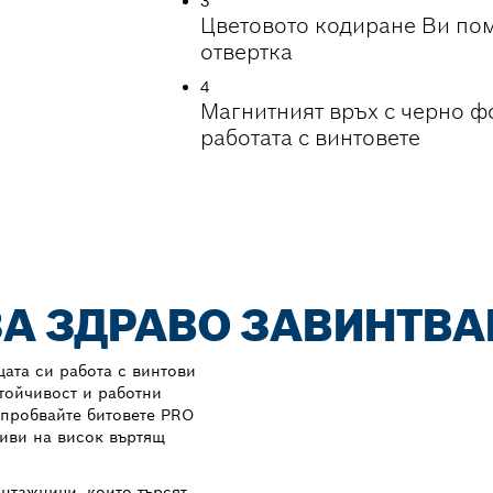
3
Цветовото кодиране Ви пом
отвертка
4
Магнитният връх с черно ф
работата с винтовете
 ЗА ЗДРАВО ЗАВИНТВА
щата си работа с винтови
тойчивост и работни
зпробвайте битовете PRO
чиви на висок въртящ
онтажници, които търсят