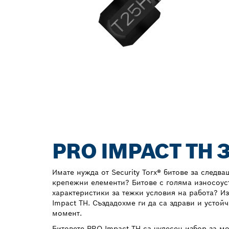
PRO IMPACT TH
Имате нужда от Security Torx® битове за следва
крепежни елементи? Битове с голяма износоус
характеристики за тежки условия на работа? И
Impact TH. Създадохме ги да са здрави и устой
момент.
Битовете PRO Impact TH са чудесен избор за м