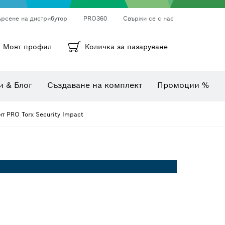
ърсене на дистрибутор
PRO360
Свържи се с нас
ни
а
Кръгли шкурки, лентови шкурки и шкурки
Диамантено пробиване, рязане и шлифоване
Битове, накрайници и вложки
Моят профил
Количка за пазаруване
Инспекционни камери
Уреди за измерване на ъгли и наклони
Комбинирани комплекти
Термокамери и детектори
и & Блог
Създаване на комплект
Промоции %
ит PRO Torx Security Impact