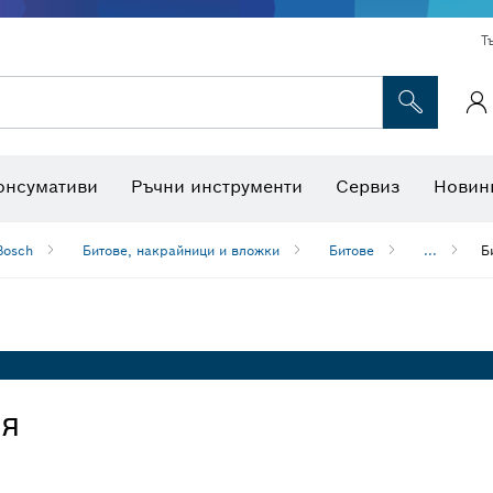
Т
Консумативи за многофункционални инструменти
Консумативи за машини
Ножове за трион и боркоро
Интерактивна работна площадк
онсумативи
Ръчни инструменти
Сервиз
Новин
Bosch
Битове, накрайници и вложки
Битове
...
Б
ия