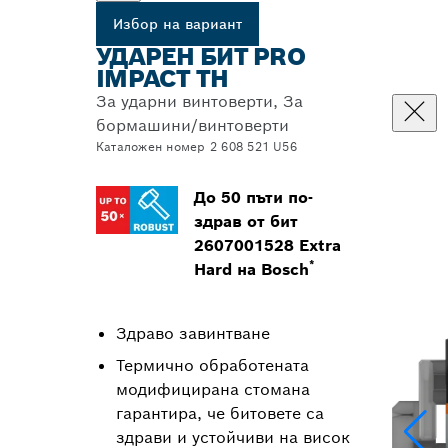
Избор на вариант
УДАРЕН БИТ PRO
IMPACT TH
За ударни винтоверти, За
бормашини/винтоверти
Каталожен номер 2 608 521 U56
До 50 пъти по-
здрав от бит
2607001528 Extra
*
Hard на Bosch
Здраво завинтване
Термично обработената
модифицирана стомана
гарантира, че битовете са
здрави и устойчиви на висок