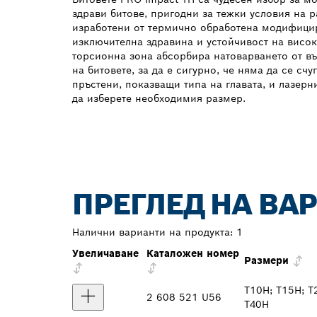
здрави битове, пригодни за тежки условия на р
изработени от термично обработена модифици
изключителна здравина и устойчивост на висок
торсионна зона абсорбира натоварването от в
на битовете, за да е сигурно, че няма да се сч
пръстени, показващи типа на главата, и лазер
да изберете необходимия размер.
ПРЕГЛЕД НА ВА
Налични варианти на продукта:
1
Увеличаване
Каталожен номер
Размери
T10H; T15H; T
2 608 521 U56
T40H