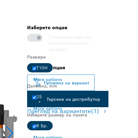
Изберете опция
Показване само на
наличните онлайн
продукти
Размери
Избрана опция
T10H
More options
Промяна на вариант
Дължина, mm
25
Търсене на дистрибутор
More options
Преглед на вариантите
(1)
Изберете размер на пакета
8 Бр.
More options