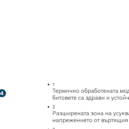
ИНТВАНЕ
1
Термично обработената мо
битовете са здрави и устой
2
Разширената зона на усукв
напрежението от въртящия 