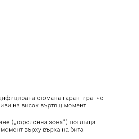
дифицирана стомана гарантира, че
чиви на висок въртящ момент
ане („торсионна зона“) поглъща
момент върху върха на бита