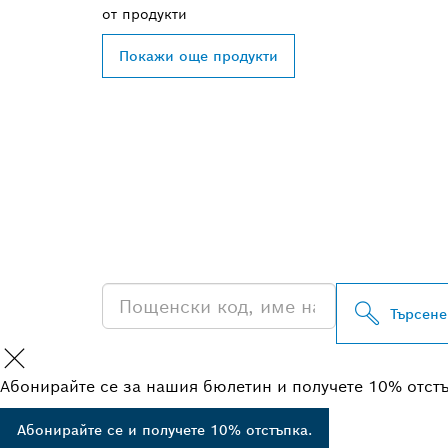
от
продукти
Покажи още продукти
ОТКРИВАНЕ Н
ДИСТРИБУТОР
PROFESSIONA
Търсене
Абонирайте се за нашия бюлетин и получете 10% отст
Абонирайте се и получете 10% отстъпка.