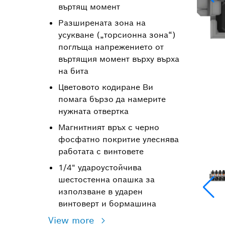
въртящ момент
Разширената зона на
усукване („торсионна зона“)
поглъща напрежението от
въртящия момент върху върха
на бита
Цветовото кодиране Ви
помага бързо да намерите
нужната отвертка
Магнитният връх с черно
фосфатно покритие улеснява
работата с винтовете
1/4" удароустойчива
шестостенна опашка за
използване в ударен
винтоверт и бормашина
View more