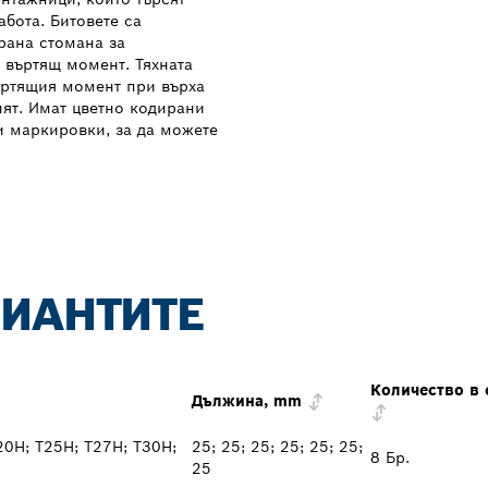
абота. Битовете са
рана стомана за
 въртящ момент. Тяхната
ъртящия момент при върха
упят. Имат цветно кодирани
ни маркировки, за да можете
РИАНТИТЕ
Количество в 
Дължина, mm
20H; T25H; T27H; T30H;
25; 25; 25; 25; 25; 25;
8 Бр.
25