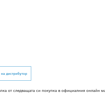
А НАЙ-БЛИЗКИЯ
 НА BOSCH
L
 на дистрибутор
ъпка от следващата си покупка в официалния онлайн м