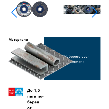
Материали
Изберете своя
вариант
До 1,5
пъти по-
бързи
от