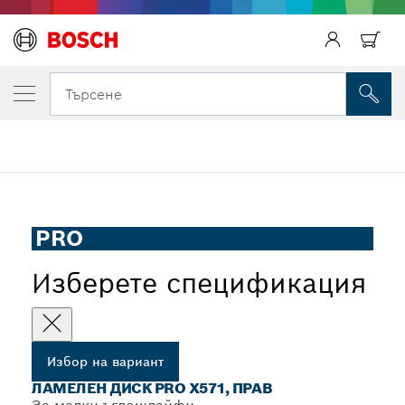
ВАШИЯТ ИЗБРАН ВАРИАНТ
Ламелен диск PRO X571, прав
Търсене
Ламелен диск PRO X571 за малки ъглошлайфи, права
...
версия, X-Lock
PRO
Изберете спецификация
Избор на вариант
ЛАМЕЛЕН ДИСК PRO X571, ПРАВ