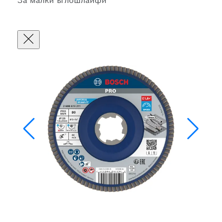
За малки ъглошлайфи