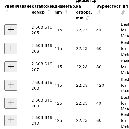
Диаметър
Увеличаване
Каталожен
Диаметър,
на
Зърнестост
Тип
номер
mm
отвора,
mm
Bes
2 608 619
115
22,23
40
for
205
Met
Bes
2 608 619
115
22,23
60
for
206
Met
Bes
2 608 619
115
22,23
80
for
207
Met
Bes
2 608 619
115
22,23
120
for
208
Met
Bes
2 608 619
125
22,23
40
for
209
Met
Bes
2 608 619
125
22,23
60
for
210
Met