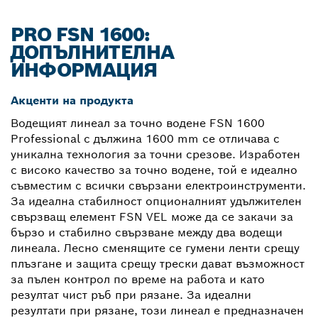
PRO FSN 1600:
ДОПЪЛНИТЕЛНА
ИНФОРМАЦИЯ
Акценти на продукта
Водещият линеал за точно водене FSN 1600
Professional с дължина 1600 mm се отличава с
уникална технология за точни срезове. Изработен
с високо качество за точно водене, той е идеално
съвместим с всички свързани електроинструменти.
За идеална стабилност опционалният удължителен
свързващ елемент FSN VEL може да се закачи за
бързо и стабилно свързване между два водещи
линеала. Лесно сменящите се гумени ленти срещу
плъзгане и защита срещу трески дават възможност
за пълен контрол по време на работа и като
резултат чист ръб при рязане. За идеални
резултати при рязане, този линеал е предназначен