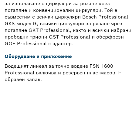
за използване с циркуляри за рязане чрез
потапяне и конвенционални циркуляри. Той е
съвместим с всички циркуляри Bosch Professional
GKS модел G, всички циркуляри за рязане чрез
потапяне GKT Professional, както и всички избрани
прободни триони GST Professional и оберфрези
GOF Professional с адаптер.
Оборудване и приложение
Водещият линеал за точно водене FSN 1600
Professional включва и резервен пластмасов T-
образен капак.
НЕОБХОДИМА ВИ Е
РЕЗЕРВНА ЧАСТ?
Тук ще откриете бързо и лесно подходящите