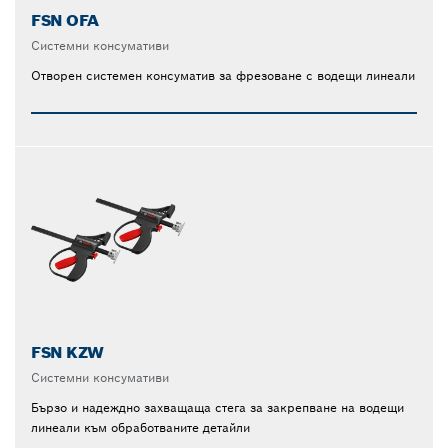
FSN OFA
Системни консумативи
Отворен системен консуматив за фрезоване с водещи линеали
FSN KZW
Системни консумативи
Бързо и надеждно захващаща стега за закрепване на водещи
линеали към обработваните детайли