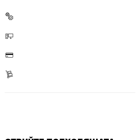
инструмент Bosch.
Изберете резервна част
Поръчайте онлайн
Платете
Вземете Вашия артикул
Отрийте резервна част