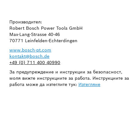
Производител:
Robert Bosch Power Tools GmbH
Max-Lang-Strasse 40-46
70771 Leinfelden-Echterdingen
www.bosch-pt.com
kontakt@bosch.de
+49 (0) 711 400 40990
За предупреждение и инструкции за безопасност,
моля вижте инструкциите за работа. Инструкциите за
работа може да изтеглите тук:
Изтегляне
НЕОБХОДИМА ВИ Е
РЕЗЕРВНА ЧАСТ?
Тук ще откриете бързо и лесно подходящите
резервни части за Вашия професионален