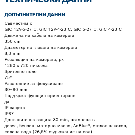
ДОПЪЛНИТЕЛНИ ДАННИ
Съвместим с
GIC 12V-5-27 C, GIC 12V-4-23 C, GIC 5-27 C, GIC 4-23 C
Дължина на кабела на камерата
350 cm
Диаметър на главата на камерата
8,3 mm
Резолюция на камерата, px
1280 x 720 пиксела
Зрително поле
75°
Разстояние за фокусиране
30–80 mm
Поддържа функция ориентиране
да
IP защита
IP67
Допълнителна защита 30 min, потопена в
дизел, бензин, моторно масло, AdBlue®, етилов алкохол,
солена вода (26,5% съдържание на сол)