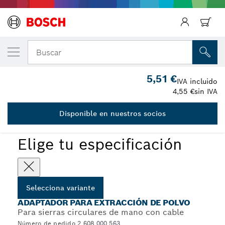
Regresar
TU VARIANTE SELECCIONADA
Adaptador de aspiradora
Buscar
2 608 000 563
Adaptador de conexión de manguera para sierras circulares
5,51 €
...
IVA incluido
portátiles
4,55 €
sin IVA
Disponible en nuestros socios
Elige tu especificación
Selecciona variante
ADAPTADOR PARA EXTRACCIÓN DE POLVO
Para sierras circulares de mano con cable
Número de pedido 2 608 000 563