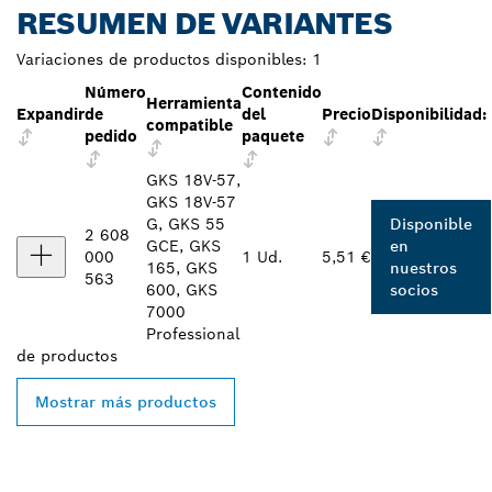
RESUMEN DE VARIANTES
Variaciones de productos disponibles:
1
Número
Contenido
Herramienta
Expandir
de
del
Precio
Disponibilidad:
compatible
pedido
paquete
GKS 18V-57,
GKS 18V-57
G, GKS 55
Disponible
2 608
GCE, GKS
en
000
1 Ud.
5,51 €
165, GKS
nuestros
563
600, GKS
socios
7000
Professional
de
productos
Mostrar más productos
ENCONTRAR UN