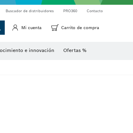
Cámaras de inspección
Medidor láser de distancias
Termodetectores y termocámaras
Goniómetros e inclinómetros
Buscador de distribuidores
PRO360
Contacto
Mi cuenta
Carrito de compra
ocimiento e innovación
Ofertas %