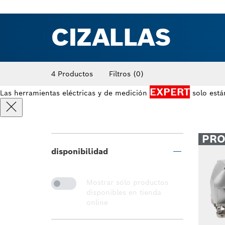
CIZALLAS
4 Productos
Filtros
(0)
EXPERT
Las herramientas eléctricas y de medición
solo está
PR
disponibilidad
Mostrar sólo productos
disponibles en tienda
online