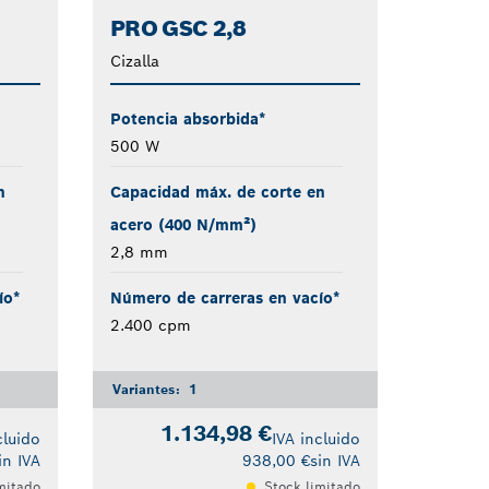
PRO GSC 2,8
Cizalla
Potencia absorbida*
500 W
n
Capacidad máx. de corte en
acero (400 N/mm²)
2,8 mm
ío*
Número de carreras en vacío*
2.400 cpm
Variantes:
1
1.134,98 €
cluido
IVA incluido
in IVA
938,00 €
sin IVA
mitado
Stock limitado