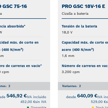
 GSC 75-16
PRO GSC 18V-16 E
la
Cizalla a batería
ncia absorbida*
Tensión de la batería
W
18,0 V
cidad máx. de corte en
Capacidad máx. de corte e
o (400 N/mm²)
acero (400 N/mm²)
mm
1,6 mm
ro de carreras en vacío*
Número de carreras en vac
0 cpm
3.200 cpm
ntes:
2
Variantes:
2
546,92 €
640,09 €
sde
IVA incluido
desde
IVA in
452,00 €
sin IVA
529,00 €
s
Disponible
Stock li