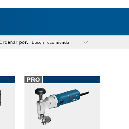
Ordenar por:
Dropdown
closed
PRO