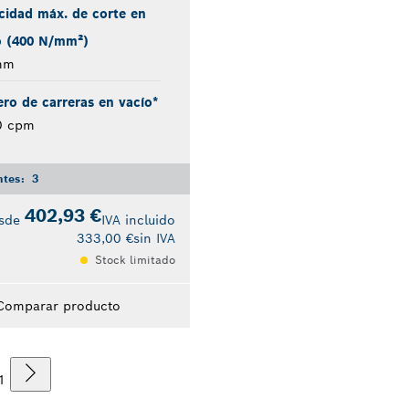
cidad máx. de corte en
o (400 N/mm²)
mm
ro de carreras en vacío*
0 cpm
ntes:
3
402,93 €
sde
IVA incluido
333,00 €
sin IVA
Stock limitado
Comparar producto
1