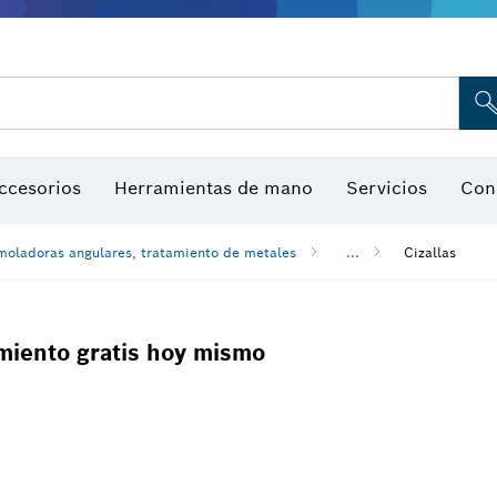
Indicadores de humedad
ccesorios
Herramientas de mano
Servicios
Con
moladoras angulares, tratamiento de metales
...
Cizallas
miento gratis hoy mismo