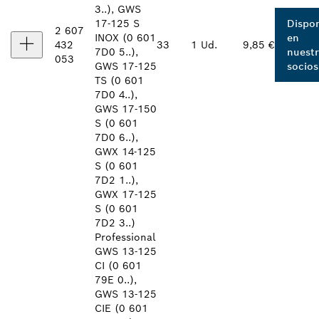
3..), GWS
17-125 S
Dispon
2 607
INOX (0 601
en
432
33
1 Ud.
9,85 €
7D0 5..),
nuest
053
GWS 17-125
socios
TS (0 601
7D0 4..),
GWS 17-150
S (0 601
7D0 6..),
GWX 14-125
S (0 601
7D2 1..),
GWX 17-125
S (0 601
7D2 3..)
Professional
GWS 13-125
CI (0 601
79E 0..),
GWS 13-125
CIE (0 601