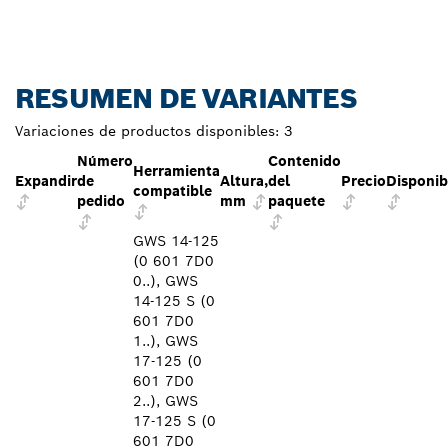
RESUMEN DE VARIANTES
Variaciones de productos disponibles:
3
Número
Contenido
Herramienta
Expandir
de
Altura,
del
Precio
Disponib
compatible
pedido
mm
paquete
GWS 14-125
(0 601 7D0
0..), GWS
14-125 S (0
601 7D0
1..), GWS
17-125 (0
601 7D0
2..), GWS
17-125 S (0
601 7D0