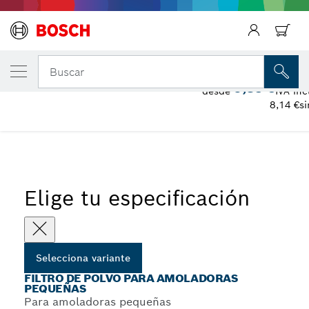
Regresar
TU VARIANTE SELECCIONADA
Filtro de polvo para amoladoras pequeñas
Buscar
9,85 €
desde
IVA inc
Filtro de protección antipolvo para amoladoras angulares
8,14 €
si
...
pequeñas
Elige tu especificación
Selecciona variante
FILTRO DE POLVO PARA AMOLADORAS
PEQUEÑAS
Para amoladoras pequeñas