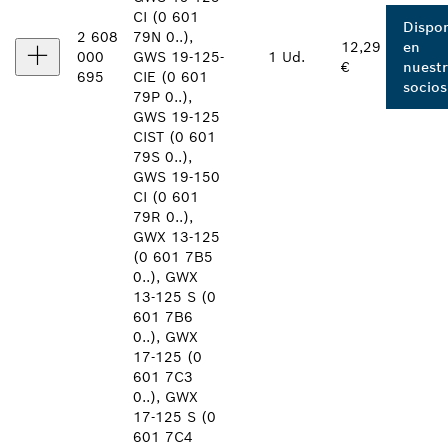
CI (0 601
Dispon
2 608
79N 0..),
12,29
en
000
GWS 19-125
-
1 Ud.
€
nuest
695
CIE (0 601
socios
79P 0..),
GWS 19-125
CIST (0 601
79S 0..),
GWS 19-150
CI (0 601
79R 0..),
GWX 13-125
(0 601 7B5
0..), GWX
13-125 S (0
601 7B6
0..), GWX
17-125 (0
601 7C3
0..), GWX
17-125 S (0
601 7C4