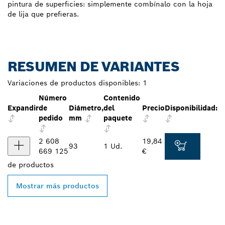
pintura de superficies: simplemente combínalo con la hoja
de lija que prefieras.
RESUMEN DE VARIANTES
Variaciones de productos disponibles:
1
Número
Contenido
Expandir
de
Diámetro,
del
Precio
Disponibilidad:
pedido
mm
paquete
2 608
19,84
93
1 Ud.
669 125
€
de
productos
Mostrar más productos
ENCONTRAR UN