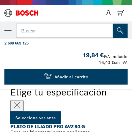
Regresar
TU VARIANTE SELECCIONADA
Accesorio multiherramienta PRO AVZ 93
Buscar
G, 93 mm
2 608 669 125
...
Plato de lijado PRO AVZ 93 G
19,84 €
IVA incluido
16,40 €
sin IVA
PRO
Añadir al carrito
Elige tu especificación
Selecciona variante
PLATO DE LIJADO PRO AVZ 93 G