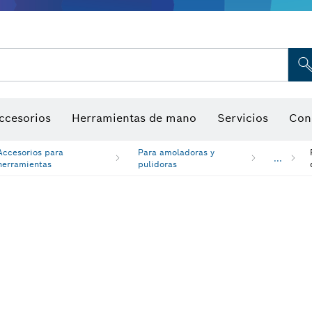
Indicadores de humedad
ccesorios
Herramientas de mano
Servicios
Con
Accesorios para
Para amoladoras y
...
herramientas
pulidoras