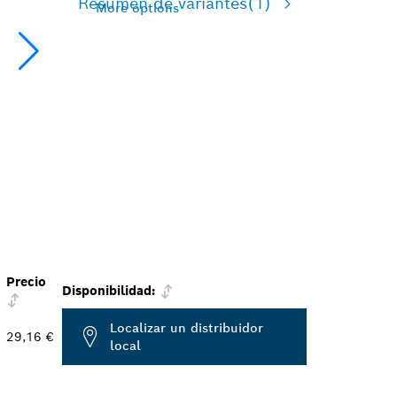
Resumen de variantes
(1)
More options
Precio
Disponibilidad:
Localizar un distribuidor
29,16 €
local