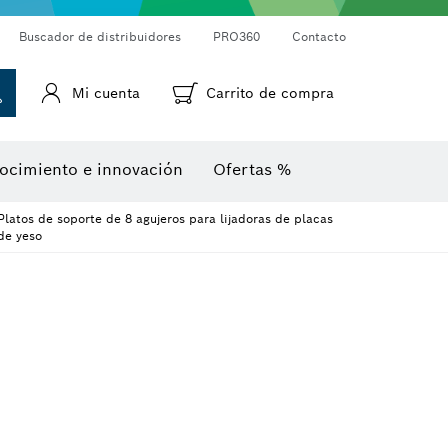
Cámaras de inspección
Medidor láser de distancias
Termodetectores y termocámaras
Goniómetros e inclinómetros
Buscador de distribuidores
PRO360
Contacto
Mi cuenta
Carrito de compra
ocimiento e innovación
Ofertas %
Platos de soporte de 8 agujeros para lijadoras de placas
de yeso