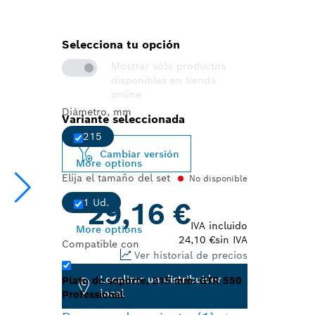
Selecciona tu opción
Mostrar sólo productos
disponibles en tienda
online
Diámetro, mm
Variante seleccionada
215
Cambiar versión
More options
Elija el tamaño del set
No disponible
1 Ud.
29,16 €
IVA incluido
More options
24,10 €
sin IVA
Compatible con
Ver historial de precios
Localizar un distribuidor
Plato de soporte, 215 mm: GTR 550
local
Professional