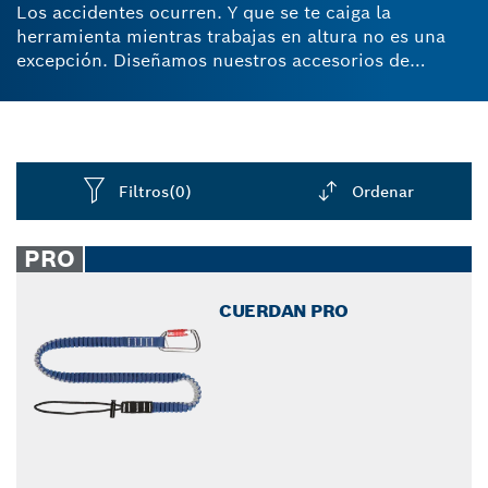
Los accidentes ocurren. Y que se te caiga la
herramienta mientras trabajas en altura no es una
excepción. Diseñamos nuestros accesorios de
prevención de caídas para ayudar a los profesionales
a mantener su lugar de trabajo y su equipo
protegidos contra la caída de herramientas.
Filtros
(0)
Ordenar
Dropdown
closed
PRO
CUERDAN PRO